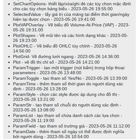
SetChartOptions- thiết lập/xóa/ghi đè các tùy chọn mặc định
cho các tùy chọn bảng biểu - 2023-05-26 19:55:00
SelectedValue - lấy giá trị của mảng tại điểm thời gian/ngày
hiện tại được chọn - 2023-05-26 19:41:00
PlotVAPOverlay - Vẽ biểu đồ Volume-At-Price (VAP) - 2023-
05-26 19:31:00
PlotShapes - Vẽ mũi tên và các hình dạng khác - 2023-05-
26 19:23:00
PlotOHLC - Vẽ biểu đồ OHLC tùy chỉnh - 2023-05-26
14:56:00
PlotGrid- Vẽ đường lưới ngang - 2023-05-26 14:36:00
Plot - vẽ đồ thị chỉ số - 2023-05-26 14:21:00
ParamTrigger - tạo một trigger (nút bấm) trong hộp thoại
parameters - 2023-05-26 13:48:00
ParamToggle - tạo tham số Yes/No - 2023-05-26 13:39:00
ParamTime - thêm tham số thời gian do người dùng xác
định - 2023-05-26 13:28:00
ParamStyle - chọn các style được áp dụng cho đồ thị -
2023-05-26 13:21:00
ParamStr - tạo tham số chuỗi do người dùng xác định -
2023-05-26 13:08:00
ParamList - tạo tham số chứa danh sách các lựa chọn -
2023-05-26 11:19:00
ParamField - tạo tham số trường giá - 2023-05-26 11:12:00
ParamDate - thêm tham số ngày có thể được định nghĩa
bởi người dùng - 2023-05-26 10:54:00