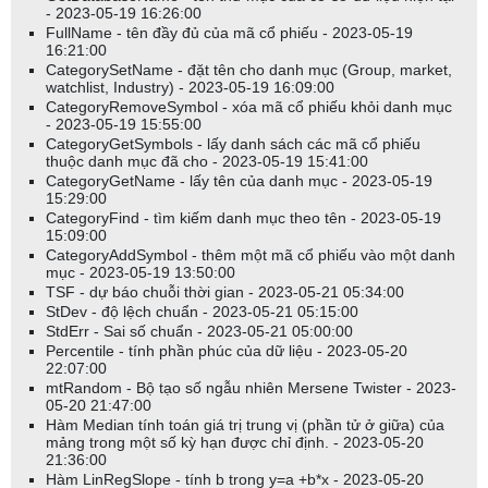
- 2023-05-19 16:26:00
FullName - tên đầy đủ của mã cổ phiếu - 2023-05-19
16:21:00
CategorySetName - đặt tên cho danh mục (Group, market,
watchlist, Industry) - 2023-05-19 16:09:00
CategoryRemoveSymbol - xóa mã cổ phiếu khỏi danh mục
- 2023-05-19 15:55:00
CategoryGetSymbols - lấy danh sách các mã cổ phiếu
thuộc danh mục đã cho - 2023-05-19 15:41:00
CategoryGetName - lấy tên của danh mục - 2023-05-19
15:29:00
CategoryFind - tìm kiếm danh mục theo tên - 2023-05-19
15:09:00
CategoryAddSymbol - thêm một mã cổ phiếu vào một danh
mục - 2023-05-19 13:50:00
TSF - dự báo chuỗi thời gian - 2023-05-21 05:34:00
StDev - độ lệch chuẩn - 2023-05-21 05:15:00
StdErr - Sai số chuẩn - 2023-05-21 05:00:00
Percentile - tính phần phúc của dữ liệu - 2023-05-20
22:07:00
mtRandom - Bộ tạo số ngẫu nhiên Mersene Twister - 2023-
05-20 21:47:00
Hàm Median tính toán giá trị trung vị (phần tử ở giữa) của
mảng trong một số kỳ hạn được chỉ định. - 2023-05-20
21:36:00
Hàm LinRegSlope - tính b trong y=a +b*x - 2023-05-20