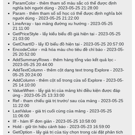
ParamColor - thêm tham số màu sắc có thể được định
nghĩa bởi người dùng - 2023-05-25 21:28:00
Param - thêm tham số số học có thể được định nghĩa bởi
người dùng - 2023-05-25 21:22:00
LineArray - tạo mảng đường xu hướng - 2023-05-25
21:11:00
GetPriceStyle - lấy kiểu biểu đồ giá hiện tại - 2023-05-25
21:03:00
GetChartID - lấy ID biểu đồ hiện tại - 2023-05-25 20:57:00
EncodeColor - mã hóa màu cho tiêu đề chỉ báo - 2023-05-
25 20:52:00
AddSummaryRows - thêm hàng tổng vào kết quả lọc -
2023-05-25 20:44:00
AddTextColumn - thêm cột dạng text trong Explore - 2023-
05-25 20:24:00
AddColumn - thêm cột số trong cửa sổ Explore - 2023-05-
25 14:10:00
ValueWhen - lấy giá trị của mảng khi điều kiện được đáp
ứng - 2023-05-25 13:33:00
Ref - tham chiếu giá trị trước/ sau của mảng - 2023-05-25
11:22:00
LastValue - giá trị cuối cùng của mảng - 2023-05-25
11:06:00
IIf - hàm IF đơn giản - 2023-05-25 10:58:00
Hold - giữ tín hiệu cảnh báo - 2023-05-23 16:59:00
GetOption - lấy giá trị của tùy chọn trong cài đặt phân tích