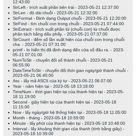
12:43:00
StrLeft - trích xuất phần bên trái - 2023-05-21 12:37:00
StrLen - độ dài chuỗi - 2023-05-21 12:32:00
StrFormat - Định dạng Output chuỗi - 2023-05-21 12:20:00
StrFind - tìm chuỗi con trong chuỗi - 2023-05-21 07:44:00
StrExtract - trích xuất phần tử (chuỗi con) từ chuỗi được
phân tách bằng dấu phẩy. - 2023-05-21 07:37:00
StrCount - đếm số lần xuất hiện của chuỗi con trong chuỗi
cha. - 2023-05-21 07:31:00
printf - In hiển thị đã định dạng đến cửa sổ đầu ra. - 2023-
05-21 07:01:00
NumToStr - chuyển đổi số thành chuỗi - 2023-05-21
06:55:00
DateTimeToStr - chuyển đổi thời gian ngày/giờ thành chuỗi -
2023-05-21 06:40:00
Asc - lấy mã ASCII của ký tự - 2023-05-21 06:07:00
Year - năm hiện tại - 2023-05-18 13:18:00
TimeNum - thời gian hiện tại của thanh hiện tại - 2023-05-
18 11:19:00
Second - giây hiện tại của thanh hiện tại - 2023-05-18
11:15:00
Now - lấy ngày/giờ hệ thống hiện tại - 2023-05-18 11:05:00
Month - tháng - 2023-05-18 10:59:00
Minute - lấy phút của thanh hiện tại - 2023-05-18 10:48:00
Interval - lấy khoảng thời gian của thanh (tính bằng giây) -
2023-05-18 10:39:00