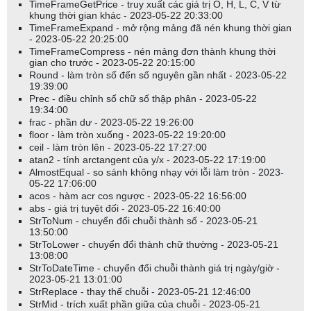
TimeFrameGetPrice - truy xuất các giá trị O, H, L, C, V từ
khung thời gian khác - 2023-05-22 20:33:00
TimeFrameExpand - mở rộng mảng đã nén khung thời gian
- 2023-05-22 20:25:00
TimeFrameCompress - nén mảng đơn thành khung thời
gian cho trước - 2023-05-22 20:15:00
Round - làm tròn số đến số nguyên gần nhất - 2023-05-22
19:39:00
Prec - điều chỉnh số chữ số thập phân - 2023-05-22
19:34:00
frac - phần dư - 2023-05-22 19:26:00
floor - làm tròn xuống - 2023-05-22 19:20:00
ceil - làm tròn lên - 2023-05-22 17:27:00
atan2 - tính arctangent của y/x - 2023-05-22 17:19:00
AlmostEqual - so sánh không nhạy với lỗi làm tròn - 2023-
05-22 17:06:00
acos - hàm acr cos ngược - 2023-05-22 16:56:00
abs - giá trị tuyệt đối - 2023-05-22 16:40:00
StrToNum - chuyển đổi chuỗi thành số - 2023-05-21
13:50:00
StrToLower - chuyển đổi thành chữ thường - 2023-05-21
13:08:00
StrToDateTime - chuyển đổi chuỗi thành giá trị ngày/giờ -
2023-05-21 13:01:00
StrReplace - thay thế chuỗi - 2023-05-21 12:46:00
StrMid - trích xuất phần giữa của chuỗi - 2023-05-21