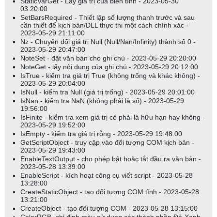
StaticVarGet - Lấy giá trị của biến tĩnh - 2023-05-30
03:20:00
SetBarsRequired - Thiết lập số lượng thanh trước và sau
cần thiết để kịch bản/DLL thực thi một cách chính xác -
2023-05-29 21:11:00
Nz - Chuyển đổi giá trị Null (Null/Nan/Infinity) thành số 0 -
2023-05-29 20:47:00
NoteSet - đặt văn bản cho ghi chú - 2023-05-29 20:20:00
NoteGet - lấy nội dung của ghi chú - 2023-05-29 20:12:00
IsTrue - kiểm tra giá trị True (không trống và khác không) -
2023-05-29 20:04:00
IsNull - kiểm tra Null (giá trị trống) - 2023-05-29 20:01:00
IsNan - kiểm tra NaN (không phải là số) - 2023-05-29
19:56:00
IsFinite - kiểm tra xem giá trị có phải là hữu hạn hay không -
2023-05-29 19:52:00
IsEmpty - kiểm tra giá trị rỗng - 2023-05-29 19:48:00
GetScriptObject - truy cập vào đối tượng COM kịch bản -
2023-05-29 19:43:00
EnableTextOutput - cho phép bật hoặc tắt đầu ra văn bản -
2023-05-28 13:39:00
EnableScript - kích hoạt công cụ viết script - 2023-05-28
13:28:00
CreateStaticObject - tạo đối tượng COM tĩnh - 2023-05-28
13:21:00
CreateObject - tạo đối tượng COM - 2023-05-28 13:15:00