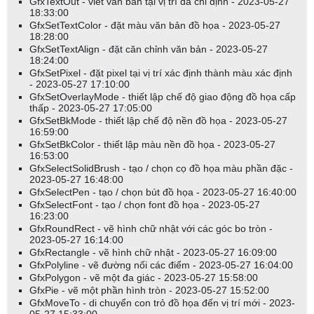
GfxTextOut - viết văn bản tại vị trí đã chỉ định - 2023-05-27
VÍ DỤ
18:33:00
GfxSetTextColor - đặt màu văn bản đồ họa - 2023-05-27
18:28:00
Plot(Close, "Price", colorBlue, styleCandle);
GfxSetTextAlign - đặt căn chỉnh văn bản - 2023-05-27
Plot(TSF(close, 5), "Time Series Forecast", colorRed);
18:24:00
GfxSetPixel - đặt pixel tại vị trí xác định thành màu xác định
- 2023-05-27 17:10:00
GfxSetOverlayMode - thiết lập chế độ giao động đồ họa cấp
thấp - 2023-05-27 17:05:00
Trong ví dụ trên, hàm TSF được sử dụng để tính toán chỉ báo dự
GfxSetBkMode - thiết lập chế độ nền đồ họa - 2023-05-27
báo chuỗi thời gian của dữ liệu 'close' trong 5 chu kỳ gần đây. Đồ
16:59:00
thị "Time Series Forecast" được hiển thị bằng màu đỏ.
GfxSetBkColor - thiết lập màu nền đồ họa - 2023-05-27
16:53:00
GfxSelectSolidBrush - tạo / chọn cọ đồ họa màu phần đặc -
TSF (Time Series Forecast) chính xác là ước tính của LinearReg
2023-05-27 16:48:00
(Hồi quy tuyến tính) cho NGÀY TIẾP THEO.
GfxSelectPen - tạo / chọn bút đồ họa - 2023-05-27 16:40:00
GfxSelectFont - tạo / chọn font đồ họa - 2023-05-27
(Nó được tính bằng cách cộng LinearReg và LinRegSlope * 1 (thời
16:23:00
điểm))
GfxRoundRect - vẽ hình chữ nhật với các góc bo tròn -
2023-05-27 16:14:00
GfxRectangle - vẽ hình chữ nhật - 2023-05-27 16:09:00
Plot(LinearReg(Close, 10 )+LinRegSlope(Close, 10), "Dự báo
GfxPolyline - vẽ đường nối các điểm - 2023-05-27 16:04:00
cho ngày mai", colorRed );
GfxPolygon - vẽ một đa giác - 2023-05-27 15:58:00
GfxPie - vẽ một phần hình tròn - 2023-05-27 15:52:00
Plot(TSF(Close, 10 ), "Dự báo cho ngày mai 2", colorBlue );
GfxMoveTo - di chuyển con trỏ đồ họa đến vị trí mới - 2023-