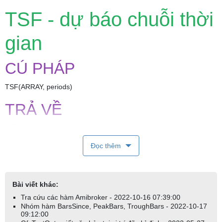
TSF - dự báo chuỗi thời
gian
CÚ PHÁP
TSF(ARRAY, periods)
TRẢ VỀ
MẢNG
CHỨC NĂNG
Đọc thêm
Hàm TSF tính toán chỉ báo dự báo chuỗi thời gian (tương tự như
LinearReg nhưng khác nhau ở giá trị của đường hồi quy tuyến
Bài viết khác:
tính).
Tra cứu các hàm Amibroker - 2022-10-16 07:39:00
Nhóm hàm BarsSince, PeakBars, TroughBars - 2022-10-17
periods là tham số xác định số chu kỳ.
09:12:00