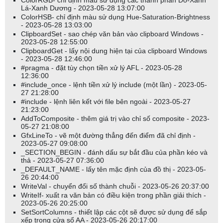
ColorRGB- chỉ định màu sử dụng các thành phần Đỏ-Xanh
Lá-Xanh Dương - 2023-05-28 13:07:00
ColorHSB- chỉ định màu sử dụng Hue-Saturation-Brightness
- 2023-05-28 13:03:00
ClipboardSet - sao chép văn bản vào clipboard Windows -
2023-05-28 12:55:00
ClipboardGet - lấy nội dung hiện tại của clipboard Windows
- 2023-05-28 12:46:00
#pragma - đặt tùy chọn tiền xử lý AFL - 2023-05-28
12:36:00
#include_once - lệnh tiền xử lý include (một lần) - 2023-05-
27 21:28:00
#include - lệnh liên kết với file bên ngoài - 2023-05-27
21:23:00
AddToComposite - thêm giá trị vào chỉ số composite - 2023-
05-27 21:08:00
GfxLineTo - vẽ một đường thẳng đến điểm đã chỉ định -
2023-05-27 09:08:00
_SECTION_BEGIN - đánh dấu sự bắt đầu của phần kéo và
thả - 2023-05-27 07:36:00
_DEFAULT_NAME - lấy tên mặc định của đồ thị - 2023-05-
26 20:44:00
WriteVal - chuyển đổi số thành chuỗi - 2023-05-26 20:37:00
WriteIf- xuất ra văn bản có điều kiện trong phần giải thích -
2023-05-26 20:25:00
SetSortColumns - thiết lập các cột sẽ được sử dụng để sắp
xếp trong cửa sổ AA - 2023-05-26 20:17:00