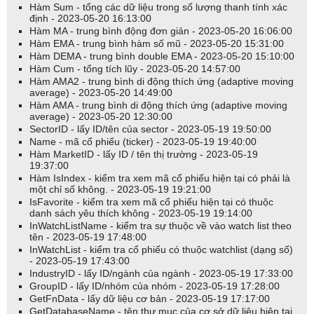
Hàm Sum - tổng các dữ liệu trong số lượng thanh tính xác
định - 2023-05-20 16:13:00
Hàm MA - trung bình động đơn giản - 2023-05-20 16:06:00
Hàm EMA - trung bình hàm số mũ - 2023-05-20 15:31:00
Hàm DEMA - trung bình double EMA - 2023-05-20 15:10:00
Hàm Cum - tổng tích lũy - 2023-05-20 14:57:00
Hàm AMA2 - trung bình di động thích ứng (adaptive moving
average) - 2023-05-20 14:49:00
Hàm AMA - trung bình di động thích ứng (adaptive moving
average) - 2023-05-20 12:30:00
SectorID - lấy ID/tên của sector - 2023-05-19 19:50:00
Name - mã cổ phiếu (ticker) - 2023-05-19 19:40:00
Hàm MarketID - lấy ID / tên thị trường - 2023-05-19
19:37:00
Hàm IsIndex - kiểm tra xem mã cổ phiếu hiện tại có phải là
một chỉ số không. - 2023-05-19 19:21:00
IsFavorite - kiểm tra xem mã cổ phiếu hiện tại có thuộc
danh sách yêu thích không - 2023-05-19 19:14:00
InWatchListName - kiểm tra sự thuộc về vào watch list theo
tên - 2023-05-19 17:48:00
InWatchList - kiểm tra cổ phiếu có thuộc watchlist (dạng số)
- 2023-05-19 17:43:00
IndustryID - lấy ID/ngành của ngành - 2023-05-19 17:33:00
GroupID - lấy ID/nhóm của nhóm - 2023-05-19 17:28:00
GetFnData - lấy dữ liệu cơ bản - 2023-05-19 17:17:00
GetDatabaseName - tên thư mục của cơ sở dữ liệu hiện tại