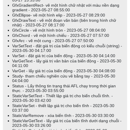
05-27 15:33:00
Giải thích:
GfxGradientRect- vẽ một hình chữ nhật với màu nền dạng
gradient - 2023-05-27 08:55:00
- TSF (Time Series Forecast) là một công thức trong AmiBroker
GfxEllipse- vẽ một hình elip - 2023-05-27 08:29:00
được sử dụng để dự đoán giá trị trong tương lai dựa trên hồi quy
GfxDrawText - vẽ một đoạn văn bản (bên trong hình chữ
tuyến tính.
nhật) - 2023-05-27 08:17:00
- Trong ví dụ trên, TSF được tính bằng cách lấy giá trị LinearReg
GfxCircle - vẽ một hình tròn - 2023-05-27 08:04:00
(hồi quy tuyến tính) cho 10 ngày trước đó và cộng thêm
GfxChord - vẽ một hình chiếu - 2023-05-27 07:57:00
GfxArc - vẽ một cung - 2023-05-27 07:50:00
LinRegSlope (độ dốc của đường hồi quy tuyến tính) nhân với 1
VarSetText - đặt giá trị của biến động có kiểu chuỗi (string) -
(thời điểm).
2023-05-30 04:17:00
- Hai đoạn mã Plot được sử dụng để hiển thị dự báo cho ngày mai.
VarSet - đặt giá trị của biến động - 2023-05-30 04:14:00
Đường màu đỏ là kết quả của LinearReg cộng với LinRegSlope,
VarGetText - lấy giá trị văn bản của biến động - 2023-05-30
trong khi đường màu xanh lam là kết quả của TSF.
04:11:00
VarGet - lấy giá trị của biến động - 2023-05-30 04:08:00
- Việc sử dụng TSF có thể giúp dự đoán giá trị trong tương lai và
Study- tham chiếu nghiên cứu vẽ bằng tay - 2023-05-30
hỗ trợ quyết định giao dịch trong phân tích kỹ thuật.
04:04:00
Status - Lấy thông tin trạng thái AFL chạy trong thời gian
thực. - 2023-05-30 03:55:00
Chia sẻ:
StaticVarSetText - Thiết lập giá trị cho biến chuỗi tĩnh. -
2023-05-30 03:42:00
StaticVarSet - thiết lập giá trị cho biến tĩnh - 2023-05-30
03:37:00
StaticVarRemove - xóa biến tĩnh - 2023-05-30 03:30:00
StaticVarGetText - lấy giá trị của biến tĩnh dưới dạng chuỗi -
2023-05-30 03:26:00