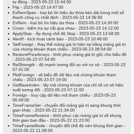
tự động - 2023-05-23 15:44:00
Flip - 2023-05-23 14:47:00
ExRemSpan - loại bỏ tín hiệu dư thừa kéo dài trong một số
thanh công cụ nhất định - 2023-05-23 14:36:00
ExRem - loại bỏ tín hiệu dư thừa - 2023-05-23 14:30:00
Cross - kiểm tra sự cắt qua nhau - 2023-05-23 14:12:00
ApplyStop - Áp dụng chế độ Stop - 2023-05-23 13:58:00
AlertIf - kích hoạt cảnh báo - 2023-05-23 10:48:00
SetForeign - thay thế mảng giá trị hiện tại bằng mảng giá trị
của chứng khoán tham chiếu - 2023-05-23 08:04:00
RestorePriceArrays - khôi phục mảng giá trị gốc cho biểu đồ
- 2023-05-23 07:54:00
RelStrength - độ mạnh tương đối so với cơ sở - 2023-05-23
07:41:00
PlotForeign - vẽ biểu đồ dữ liệu mã chứng khoán tham
chiếu - 2023-05-23 07:19:00
GetBaseIndex - lấy mã chứng khoán của chỉ số cơ sở hiệu
suất tương đối - 2023-05-23 07:11:00
Foreign - truy cập dữ liệu mã tham chiếu - 2023-05-23
06:49:00
TimeFrameSet - chuyển đổi mảng giá trị sang khung thời
gian khác - 2023-05-22 21:34:00
TimeFrameRestore - khôi phục các mảng giá trị về khung
thời gian ban đầu - 2023-05-22 21:23:00
TimeFrameMode - chuyển đổi chế độ nén khung thời gian -
2023-05-22 21:08:00