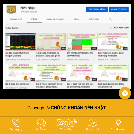
Copyright ©
CHỨNG KHOÁN NẾN NHẬT
.
Gọi ngay
Nhắn tin
Zalo Chat
Facebook
Chỉ đường