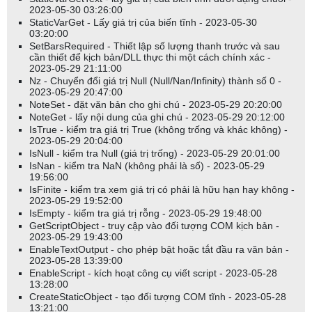
2023-05-30 03:26:00
StaticVarGet - Lấy giá trị của biến tĩnh - 2023-05-30
03:20:00
SetBarsRequired - Thiết lập số lượng thanh trước và sau
cần thiết để kịch bản/DLL thực thi một cách chính xác -
2023-05-29 21:11:00
Nz - Chuyển đổi giá trị Null (Null/Nan/Infinity) thành số 0 -
2023-05-29 20:47:00
NoteSet - đặt văn bản cho ghi chú - 2023-05-29 20:20:00
NoteGet - lấy nội dung của ghi chú - 2023-05-29 20:12:00
IsTrue - kiểm tra giá trị True (không trống và khác không) -
2023-05-29 20:04:00
IsNull - kiểm tra Null (giá trị trống) - 2023-05-29 20:01:00
IsNan - kiểm tra NaN (không phải là số) - 2023-05-29
19:56:00
IsFinite - kiểm tra xem giá trị có phải là hữu hạn hay không -
2023-05-29 19:52:00
IsEmpty - kiểm tra giá trị rỗng - 2023-05-29 19:48:00
GetScriptObject - truy cập vào đối tượng COM kịch bản -
2023-05-29 19:43:00
EnableTextOutput - cho phép bật hoặc tắt đầu ra văn bản -
2023-05-28 13:39:00
EnableScript - kích hoạt công cụ viết script - 2023-05-28
13:28:00
CreateStaticObject - tạo đối tượng COM tĩnh - 2023-05-28
13:21:00