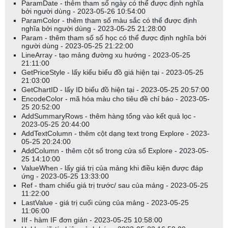
ParamDate - thêm tham số ngày có thể được định nghĩa
bởi người dùng - 2023-05-26 10:54:00
ParamColor - thêm tham số màu sắc có thể được định
nghĩa bởi người dùng - 2023-05-25 21:28:00
Param - thêm tham số số học có thể được định nghĩa bởi
người dùng - 2023-05-25 21:22:00
LineArray - tạo mảng đường xu hướng - 2023-05-25
21:11:00
GetPriceStyle - lấy kiểu biểu đồ giá hiện tại - 2023-05-25
21:03:00
GetChartID - lấy ID biểu đồ hiện tại - 2023-05-25 20:57:00
EncodeColor - mã hóa màu cho tiêu đề chỉ báo - 2023-05-
25 20:52:00
AddSummaryRows - thêm hàng tổng vào kết quả lọc -
2023-05-25 20:44:00
AddTextColumn - thêm cột dạng text trong Explore - 2023-
05-25 20:24:00
AddColumn - thêm cột số trong cửa sổ Explore - 2023-05-
25 14:10:00
ValueWhen - lấy giá trị của mảng khi điều kiện được đáp
ứng - 2023-05-25 13:33:00
Ref - tham chiếu giá trị trước/ sau của mảng - 2023-05-25
11:22:00
LastValue - giá trị cuối cùng của mảng - 2023-05-25
11:06:00
IIf - hàm IF đơn giản - 2023-05-25 10:58:00