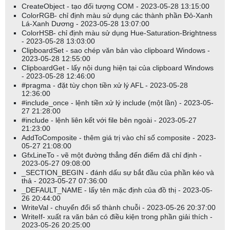
CreateObject - tạo đối tượng COM - 2023-05-28 13:15:00
ColorRGB- chỉ định màu sử dụng các thành phần Đỏ-Xanh
Lá-Xanh Dương - 2023-05-28 13:07:00
ColorHSB- chỉ định màu sử dụng Hue-Saturation-Brightness
- 2023-05-28 13:03:00
ClipboardSet - sao chép văn bản vào clipboard Windows -
2023-05-28 12:55:00
ClipboardGet - lấy nội dung hiện tại của clipboard Windows
- 2023-05-28 12:46:00
#pragma - đặt tùy chọn tiền xử lý AFL - 2023-05-28
12:36:00
#include_once - lệnh tiền xử lý include (một lần) - 2023-05-
27 21:28:00
#include - lệnh liên kết với file bên ngoài - 2023-05-27
21:23:00
AddToComposite - thêm giá trị vào chỉ số composite - 2023-
05-27 21:08:00
GfxLineTo - vẽ một đường thẳng đến điểm đã chỉ định -
2023-05-27 09:08:00
_SECTION_BEGIN - đánh dấu sự bắt đầu của phần kéo và
thả - 2023-05-27 07:36:00
_DEFAULT_NAME - lấy tên mặc định của đồ thị - 2023-05-
26 20:44:00
WriteVal - chuyển đổi số thành chuỗi - 2023-05-26 20:37:00
WriteIf- xuất ra văn bản có điều kiện trong phần giải thích -
2023-05-26 20:25:00