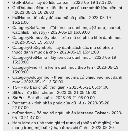
GetFnData - lấy dữ liệu cơ bản - 2023-05-19 17:17:00
GetDatabaseName - tên thư mục của cơ sở dữ liệu hiện tại
- 2023-05-19 16:26:00
FullName - tên đầy đủ của mã cổ phiếu - 2023-05-19
16:21:00
CategorySetName - đặt tên cho danh mục (Group, market,
watchlist, Industry) - 2023-05-19 16:09:00
CategoryRemoveSymbol - xóa mã cổ phiếu khỏi danh mục
- 2023-05-19 15:55:00
CategoryGetSymbols - lấy danh sách các mã cổ phiếu
thuộc danh mục đã cho - 2023-05-19 15:41:00
CategoryGetName - lấy tên của danh mục - 2023-05-19
15:29:00
CategoryFind - tìm kiếm danh mục theo tên - 2023-05-19
15:09:00
CategoryAddSymbol - thêm một mã cổ phiếu vào một danh
mục - 2023-05-19 13:50:00
TSF - dự báo chuỗi thời gian - 2023-05-21 05:34:00
StDev - độ lệch chuẩn - 2023-05-21 05:15:00
StdErr - Sai số chuẩn - 2023-05-21 05:00:00
Percentile - tính phần phúc của dữ liệu - 2023-05-20
22:07:00
mtRandom - Bộ tạo số ngẫu nhiên Mersene Twister - 2023-
05-20 21:47:00
Hàm Median tính toán giá trị trung vị (phần tử ở giữa) của
mảng trong một số kỳ hạn được chỉ định. - 2023-05-20