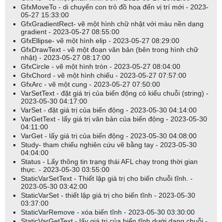
GfxMoveTo - di chuyển con trỏ đồ họa đến vị trí mới - 2023-
05-27 15:33:00
GfxGradientRect- vẽ một hình chữ nhật với màu nền dạng
gradient - 2023-05-27 08:55:00
GfxEllipse- vẽ một hình elip - 2023-05-27 08:29:00
GfxDrawText - vẽ một đoạn văn bản (bên trong hình chữ
nhật) - 2023-05-27 08:17:00
GfxCircle - vẽ một hình tròn - 2023-05-27 08:04:00
GfxChord - vẽ một hình chiếu - 2023-05-27 07:57:00
GfxArc - vẽ một cung - 2023-05-27 07:50:00
VarSetText - đặt giá trị của biến động có kiểu chuỗi (string) -
2023-05-30 04:17:00
VarSet - đặt giá trị của biến động - 2023-05-30 04:14:00
VarGetText - lấy giá trị văn bản của biến động - 2023-05-30
04:11:00
VarGet - lấy giá trị của biến động - 2023-05-30 04:08:00
Study- tham chiếu nghiên cứu vẽ bằng tay - 2023-05-30
04:04:00
Status - Lấy thông tin trạng thái AFL chạy trong thời gian
thực. - 2023-05-30 03:55:00
StaticVarSetText - Thiết lập giá trị cho biến chuỗi tĩnh. -
2023-05-30 03:42:00
StaticVarSet - thiết lập giá trị cho biến tĩnh - 2023-05-30
03:37:00
StaticVarRemove - xóa biến tĩnh - 2023-05-30 03:30:00
StaticVarGetText - lấy giá trị của biến tĩnh dưới dạng chuỗi -