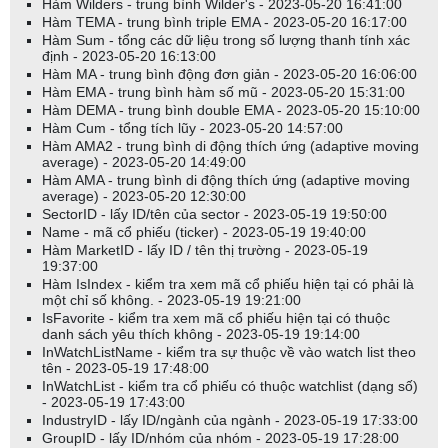
Hàm Wilders - trung bình Wilder's - 2023-05-20 16:41:00
Hàm TEMA - trung bình triple EMA - 2023-05-20 16:17:00
Hàm Sum - tổng các dữ liệu trong số lượng thanh tính xác
định - 2023-05-20 16:13:00
Hàm MA - trung bình động đơn giản - 2023-05-20 16:06:00
Hàm EMA - trung bình hàm số mũ - 2023-05-20 15:31:00
Hàm DEMA - trung bình double EMA - 2023-05-20 15:10:00
Hàm Cum - tổng tích lũy - 2023-05-20 14:57:00
Hàm AMA2 - trung bình di động thích ứng (adaptive moving
average) - 2023-05-20 14:49:00
Hàm AMA - trung bình di động thích ứng (adaptive moving
average) - 2023-05-20 12:30:00
SectorID - lấy ID/tên của sector - 2023-05-19 19:50:00
Name - mã cổ phiếu (ticker) - 2023-05-19 19:40:00
Hàm MarketID - lấy ID / tên thị trường - 2023-05-19
19:37:00
Hàm IsIndex - kiểm tra xem mã cổ phiếu hiện tại có phải là
một chỉ số không. - 2023-05-19 19:21:00
IsFavorite - kiểm tra xem mã cổ phiếu hiện tại có thuộc
danh sách yêu thích không - 2023-05-19 19:14:00
InWatchListName - kiểm tra sự thuộc về vào watch list theo
tên - 2023-05-19 17:48:00
InWatchList - kiểm tra cổ phiếu có thuộc watchlist (dạng số)
- 2023-05-19 17:43:00
IndustryID - lấy ID/ngành của ngành - 2023-05-19 17:33:00
GroupID - lấy ID/nhóm của nhóm - 2023-05-19 17:28:00