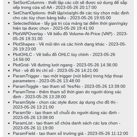
SetSortColumns - thiết lập các cột sẽ được sử dụng để sắp
xếp trong cửa sổ AA - 2023-05-26 20:17:00
SetChartOptions- thiết lập/xóa/ghi đè các tùy chọn mặc định
cho các tùy chọn bảng biểu - 2023-05-26 19:55:00
SelectedValue - lấy giá trị của mảng tại điểm thời gian/ngày
hiện tại được chọn - 2023-05-26 19:41:00
PlotVAPOverlay - Vẽ biểu đồ Volume-At-Price (VAP) - 2023-
05-26 19:31:00
PlotShapes - Vẽ mũi tên và các hình dạng khác - 2023-05-
26 19:23:00
PlotOHLC - Vẽ biểu đồ OHLC tùy chỉnh - 2023-05-26
14:56:00
PlotGrid- Vẽ đường lưới ngang - 2023-05-26 14:36:00
Plot - vẽ đồ thị chỉ số - 2023-05-26 14:21:00
ParamTrigger - tạo một trigger (nút bấm) trong hộp thoại
parameters - 2023-05-26 13:48:00
ParamToggle - tạo tham số Yes/No - 2023-05-26 13:39:00
ParamTime - thêm tham số thời gian do người dùng xác
định - 2023-05-26 13:28:00
ParamStyle - chọn các style được áp dụng cho đồ thị -
2023-05-26 13:21:00
ParamStr - tạo tham số chuỗi do người dùng xác định -
2023-05-26 13:08:00
ParamList - tạo tham số chứa danh sách các lựa chọn -
2023-05-26 11:19:00
ParamField - tạo tham số trường giá - 2023-05-26 11:12:00