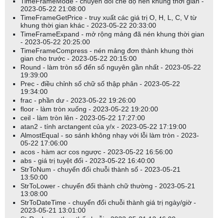
TimeFrameMode - chuyển đổi chế độ nén khung thời gian -
2023-05-22 21:08:00
TimeFrameGetPrice - truy xuất các giá trị O, H, L, C, V từ
khung thời gian khác - 2023-05-22 20:33:00
TimeFrameExpand - mở rộng mảng đã nén khung thời gian
- 2023-05-22 20:25:00
TimeFrameCompress - nén mảng đơn thành khung thời
gian cho trước - 2023-05-22 20:15:00
Round - làm tròn số đến số nguyên gần nhất - 2023-05-22
19:39:00
Prec - điều chỉnh số chữ số thập phân - 2023-05-22
19:34:00
frac - phần dư - 2023-05-22 19:26:00
floor - làm tròn xuống - 2023-05-22 19:20:00
ceil - làm tròn lên - 2023-05-22 17:27:00
atan2 - tính arctangent của y/x - 2023-05-22 17:19:00
AlmostEqual - so sánh không nhạy với lỗi làm tròn - 2023-
05-22 17:06:00
acos - hàm acr cos ngược - 2023-05-22 16:56:00
abs - giá trị tuyệt đối - 2023-05-22 16:40:00
StrToNum - chuyển đổi chuỗi thành số - 2023-05-21
13:50:00
StrToLower - chuyển đổi thành chữ thường - 2023-05-21
13:08:00
StrToDateTime - chuyển đổi chuỗi thành giá trị ngày/giờ -
2023-05-21 13:01:00