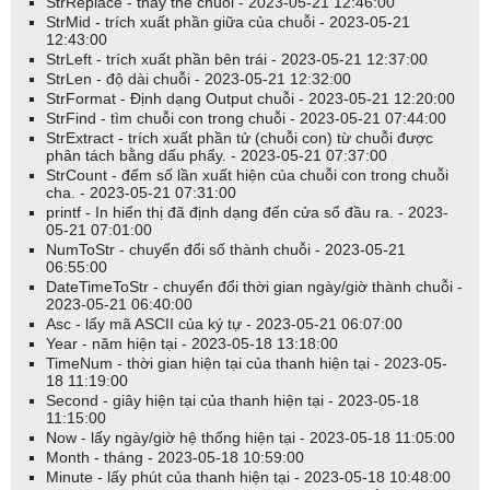
StrReplace - thay thế chuỗi - 2023-05-21 12:46:00
StrMid - trích xuất phần giữa của chuỗi - 2023-05-21
12:43:00
StrLeft - trích xuất phần bên trái - 2023-05-21 12:37:00
StrLen - độ dài chuỗi - 2023-05-21 12:32:00
StrFormat - Định dạng Output chuỗi - 2023-05-21 12:20:00
StrFind - tìm chuỗi con trong chuỗi - 2023-05-21 07:44:00
StrExtract - trích xuất phần tử (chuỗi con) từ chuỗi được
phân tách bằng dấu phẩy. - 2023-05-21 07:37:00
StrCount - đếm số lần xuất hiện của chuỗi con trong chuỗi
cha. - 2023-05-21 07:31:00
printf - In hiển thị đã định dạng đến cửa sổ đầu ra. - 2023-
05-21 07:01:00
NumToStr - chuyển đổi số thành chuỗi - 2023-05-21
06:55:00
DateTimeToStr - chuyển đổi thời gian ngày/giờ thành chuỗi -
2023-05-21 06:40:00
Asc - lấy mã ASCII của ký tự - 2023-05-21 06:07:00
Year - năm hiện tại - 2023-05-18 13:18:00
TimeNum - thời gian hiện tại của thanh hiện tại - 2023-05-
18 11:19:00
Second - giây hiện tại của thanh hiện tại - 2023-05-18
11:15:00
Now - lấy ngày/giờ hệ thống hiện tại - 2023-05-18 11:05:00
Month - tháng - 2023-05-18 10:59:00
Minute - lấy phút của thanh hiện tại - 2023-05-18 10:48:00