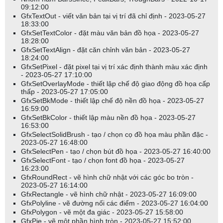
giá trị gần nhất có trọng số cao nhất, giá trị trước đó có trọng số
09:12:00
GfxTextOut - viết văn bản tại vị trí đã chỉ định - 2023-05-27
giảm dần và giá trị cách xa nhất có trọng số nhỏ nhất.
18:33:00
GfxSetTextColor - đặt màu văn bản đồ họa - 2023-05-27
Ví dụ:
18:28:00
GfxSetTextAlign - đặt căn chỉnh văn bản - 2023-05-27
18:24:00
wma(Close, 5) tính trung bình trọng số của giá đóng cửa trong 5
GfxSetPixel - đặt pixel tại vị trí xác định thành màu xác định
khoảng trung bình.
- 2023-05-27 17:10:00
GfxSetOverlayMode - thiết lập chế độ giao động đồ họa cấp
thấp - 2023-05-27 17:05:00
Chia sẻ:
GfxSetBkMode - thiết lập chế độ nền đồ họa - 2023-05-27
16:59:00
GfxSetBkColor - thiết lập màu nền đồ họa - 2023-05-27
16:53:00
GfxSelectSolidBrush - tạo / chọn cọ đồ họa màu phần đặc -
2023-05-27 16:48:00
GfxSelectPen - tạo / chọn bút đồ họa - 2023-05-27 16:40:00
GfxSelectFont - tạo / chọn font đồ họa - 2023-05-27
16:23:00
GfxRoundRect - vẽ hình chữ nhật với các góc bo tròn -
2023-05-27 16:14:00
GfxRectangle - vẽ hình chữ nhật - 2023-05-27 16:09:00
GfxPolyline - vẽ đường nối các điểm - 2023-05-27 16:04:00
GfxPolygon - vẽ một đa giác - 2023-05-27 15:58:00
GfxPie - vẽ một phần hình tròn - 2023-05-27 15:52:00