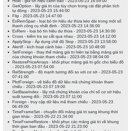
Hold - giữ tín hiệu cảnh báo - 2023-05-23 16:59:00
GetOption - lấy giá trị của tùy chọn trong cài đặt phân tích
tự động - 2023-05-23 15:44:00
Flip - 2023-05-23 14:47:00
ExRemSpan - loại bỏ tín hiệu dư thừa kéo dài trong một số
thanh công cụ nhất định - 2023-05-23 14:36:00
ExRem - loại bỏ tín hiệu dư thừa - 2023-05-23 14:30:00
Cross - kiểm tra sự cắt qua nhau - 2023-05-23 14:12:00
ApplyStop - Áp dụng chế độ Stop - 2023-05-23 13:58:00
AlertIf - kích hoạt cảnh báo - 2023-05-23 10:48:00
SetForeign - thay thế mảng giá trị hiện tại bằng mảng giá trị
của chứng khoán tham chiếu - 2023-05-23 08:04:00
RestorePriceArrays - khôi phục mảng giá trị gốc cho biểu đồ
- 2023-05-23 07:54:00
RelStrength - độ mạnh tương đối so với cơ sở - 2023-05-23
07:41:00
PlotForeign - vẽ biểu đồ dữ liệu mã chứng khoán tham
chiếu - 2023-05-23 07:19:00
GetBaseIndex - lấy mã chứng khoán của chỉ số cơ sở hiệu
suất tương đối - 2023-05-23 07:11:00
Foreign - truy cập dữ liệu mã tham chiếu - 2023-05-23
06:49:00
TimeFrameSet - chuyển đổi mảng giá trị sang khung thời
gian khác - 2023-05-22 21:34:00
TimeFrameRestore - khôi phục các mảng giá trị về khung
thời gian ban đầu - 2023-05-22 21:23:00