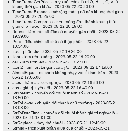
TimeFrameGetPrice - truy xuất các giá trị O, H, L, C, V từ
khung thời gian khác - 2023-05-22 20:33:00
TimeFrameExpand - mở rộng mảng đã nén khung thời gian
- 2023-05-22 20:25:00
TimeFrameCompress - nén mảng đơn thành khung thời
gian cho trước - 2023-05-22 20:15:00
Round - làm tròn số đến số nguyên gần nhất - 2023-05-22
19:39:00
Prec - điều chỉnh số chữ số thập phân - 2023-05-22
19:34:00
frac - phần dư - 2023-05-22 19:26:00
floor - làm tròn xuống - 2023-05-22 19:20:00
ceil - làm tròn lên - 2023-05-22 17:27:00
atan2 - tính arctangent của y/x - 2023-05-22 17:19:00
AlmostEqual - so sánh không nhạy với lỗi làm tròn - 2023-
05-22 17:06:00
acos - hàm acr cos ngược - 2023-05-22 16:56:00
abs - giá trị tuyệt đối - 2023-05-22 16:40:00
StrToNum - chuyển đổi chuỗi thành số - 2023-05-21
13:50:00
StrToLower - chuyển đổi thành chữ thường - 2023-05-21
13:08:00
StrToDateTime - chuyển đổi chuỗi thành giá trị ngày/giờ -
2023-05-21 13:01:00
StrReplace - thay thế chuỗi - 2023-05-21 12:46:00
StrMid - trích xuất phần giữa của chuỗi - 2023-05-21