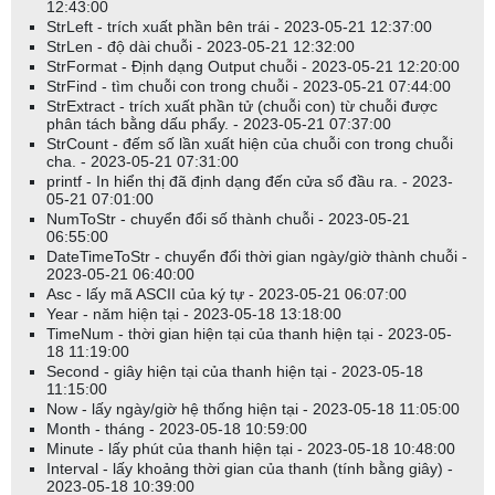
12:43:00
StrLeft - trích xuất phần bên trái - 2023-05-21 12:37:00
StrLen - độ dài chuỗi - 2023-05-21 12:32:00
StrFormat - Định dạng Output chuỗi - 2023-05-21 12:20:00
StrFind - tìm chuỗi con trong chuỗi - 2023-05-21 07:44:00
StrExtract - trích xuất phần tử (chuỗi con) từ chuỗi được
phân tách bằng dấu phẩy. - 2023-05-21 07:37:00
StrCount - đếm số lần xuất hiện của chuỗi con trong chuỗi
cha. - 2023-05-21 07:31:00
printf - In hiển thị đã định dạng đến cửa sổ đầu ra. - 2023-
05-21 07:01:00
NumToStr - chuyển đổi số thành chuỗi - 2023-05-21
06:55:00
DateTimeToStr - chuyển đổi thời gian ngày/giờ thành chuỗi -
2023-05-21 06:40:00
Asc - lấy mã ASCII của ký tự - 2023-05-21 06:07:00
Year - năm hiện tại - 2023-05-18 13:18:00
TimeNum - thời gian hiện tại của thanh hiện tại - 2023-05-
18 11:19:00
Second - giây hiện tại của thanh hiện tại - 2023-05-18
11:15:00
Now - lấy ngày/giờ hệ thống hiện tại - 2023-05-18 11:05:00
Month - tháng - 2023-05-18 10:59:00
Minute - lấy phút của thanh hiện tại - 2023-05-18 10:48:00
Interval - lấy khoảng thời gian của thanh (tính bằng giây) -
2023-05-18 10:39:00