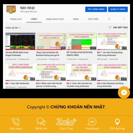
Copyright ©
CHỨNG KHOÁN NẾN NHẬT
.
Gọi ngay
Nhắn tin
Zalo Chat
Facebook
Chỉ đường