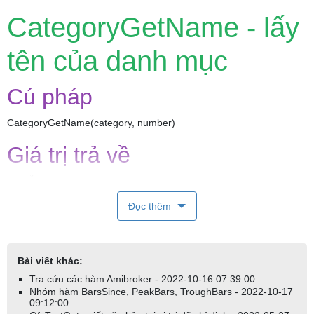
CategoryGetName - lấy
tên của danh mục
Cú pháp
CategoryGetName(category, number)
Giá trị trả về
CHUỖI (STRING)
Chức năng
Đọc thêm
Hàm CategoryGetName trả về tên của danh mục.
Bài viết khác:
category là một trong các giá trị sau:
Tra cứu các hàm Amibroker - 2022-10-16 07:39:00
categoryMarket (thị trường)
Nhóm hàm BarsSince, PeakBars, TroughBars - 2022-10-17
09:12:00
categoryGroup (nhóm)