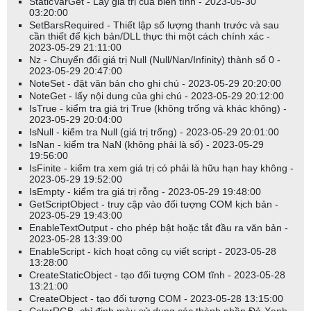
StaticVarGet - Lấy giá trị của biến tĩnh - 2023-05-30
03:20:00
SetBarsRequired - Thiết lập số lượng thanh trước và sau
cần thiết để kịch bản/DLL thực thi một cách chính xác -
2023-05-29 21:11:00
Nz - Chuyển đổi giá trị Null (Null/Nan/Infinity) thành số 0 -
2023-05-29 20:47:00
NoteSet - đặt văn bản cho ghi chú - 2023-05-29 20:20:00
NoteGet - lấy nội dung của ghi chú - 2023-05-29 20:12:00
IsTrue - kiểm tra giá trị True (không trống và khác không) -
2023-05-29 20:04:00
IsNull - kiểm tra Null (giá trị trống) - 2023-05-29 20:01:00
IsNan - kiểm tra NaN (không phải là số) - 2023-05-29
19:56:00
IsFinite - kiểm tra xem giá trị có phải là hữu hạn hay không -
2023-05-29 19:52:00
IsEmpty - kiểm tra giá trị rỗng - 2023-05-29 19:48:00
GetScriptObject - truy cập vào đối tượng COM kịch bản -
2023-05-29 19:43:00
EnableTextOutput - cho phép bật hoặc tắt đầu ra văn bản -
2023-05-28 13:39:00
EnableScript - kích hoạt công cụ viết script - 2023-05-28
13:28:00
CreateStaticObject - tạo đối tượng COM tĩnh - 2023-05-28
13:21:00
CreateObject - tạo đối tượng COM - 2023-05-28 13:15:00