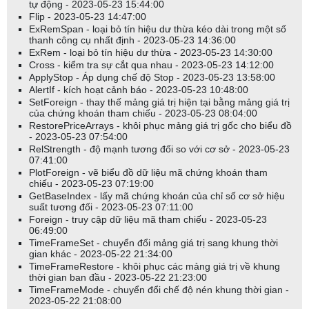
tự động - 2023-05-23 15:44:00
Flip - 2023-05-23 14:47:00
ExRemSpan - loại bỏ tín hiệu dư thừa kéo dài trong một số
thanh công cụ nhất định - 2023-05-23 14:36:00
ExRem - loại bỏ tín hiệu dư thừa - 2023-05-23 14:30:00
Cross - kiểm tra sự cắt qua nhau - 2023-05-23 14:12:00
ApplyStop - Áp dụng chế độ Stop - 2023-05-23 13:58:00
AlertIf - kích hoạt cảnh báo - 2023-05-23 10:48:00
SetForeign - thay thế mảng giá trị hiện tại bằng mảng giá trị
của chứng khoán tham chiếu - 2023-05-23 08:04:00
RestorePriceArrays - khôi phục mảng giá trị gốc cho biểu đồ
- 2023-05-23 07:54:00
RelStrength - độ mạnh tương đối so với cơ sở - 2023-05-23
07:41:00
PlotForeign - vẽ biểu đồ dữ liệu mã chứng khoán tham
chiếu - 2023-05-23 07:19:00
GetBaseIndex - lấy mã chứng khoán của chỉ số cơ sở hiệu
suất tương đối - 2023-05-23 07:11:00
Foreign - truy cập dữ liệu mã tham chiếu - 2023-05-23
06:49:00
TimeFrameSet - chuyển đổi mảng giá trị sang khung thời
gian khác - 2023-05-22 21:34:00
TimeFrameRestore - khôi phục các mảng giá trị về khung
thời gian ban đầu - 2023-05-22 21:23:00
TimeFrameMode - chuyển đổi chế độ nén khung thời gian -
2023-05-22 21:08:00