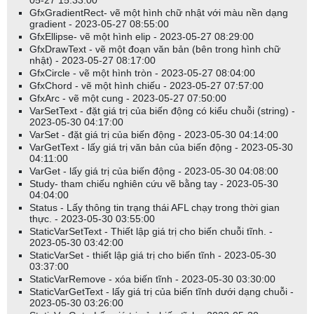
05-27 15:33:00
mã này hoạt động theo cách phân cấp. Vì vậy,
GfxGradientRect- vẽ một hình chữ nhật với màu nền dạng
gradient - 2023-05-27 08:55:00
GetCategorySymbols(categoryGICS, 10)
GfxEllipse- vẽ một hình elip - 2023-05-27 08:29:00
GfxDrawText - vẽ một đoạn văn bản (bên trong hình chữ
sẽ trả về tất cả các biểu tượng thuộc lĩnh vực năng lượng, bao gồm
nhật) - 2023-05-27 08:17:00
cả các biểu tượng trong lĩnh vực 10101010 - Khoan dầu và khí đốt
GfxCircle - vẽ một hình tròn - 2023-05-27 08:04:00
GfxChord - vẽ một hình chiếu - 2023-05-27 07:57:00
cũng như 10102050 - Than và Nhiên liệu tiêu thụ;
GfxArc - vẽ một cung - 2023-05-27 07:50:00
VarSetText - đặt giá trị của biến động có kiểu chuỗi (string) -
Xem Global_Industry_Classification_Standard để biết thêm thông
2023-05-30 04:17:00
tin chi tiết về hệ thống GICS và Industry_Classification_Benchmark
VarSet - đặt giá trị của biến động - 2023-05-30 04:14:00
để biết thêm thông tin chi tiết về hệ thống ICB.
VarGetText - lấy giá trị văn bản của biến động - 2023-05-30
04:11:00
Ví dụ:
VarGet - lấy giá trị của biến động - 2023-05-30 04:08:00
Study- tham chiếu nghiên cứu vẽ bằng tay - 2023-05-30
04:04:00
CategoryGetName(categoryWatchlist, 1);
Status - Lấy thông tin trạng thái AFL chạy trong thời gian
thực. - 2023-05-30 03:55:00
StaticVarSetText - Thiết lập giá trị cho biến chuỗi tĩnh. -
Chia sẻ:
2023-05-30 03:42:00
StaticVarSet - thiết lập giá trị cho biến tĩnh - 2023-05-30
03:37:00
StaticVarRemove - xóa biến tĩnh - 2023-05-30 03:30:00
StaticVarGetText - lấy giá trị của biến tĩnh dưới dạng chuỗi -
2023-05-30 03:26:00