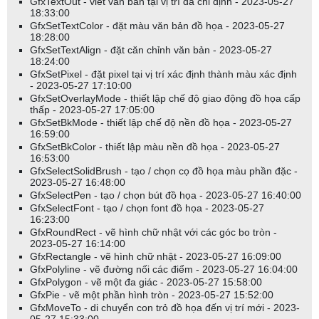
GfxTextOut - viết văn bản tại vị trí đã chỉ định - 2023-05-27
categorySector (lĩnh vực)
18:33:00
categoryIndustry (ngành)
GfxSetTextColor - đặt màu văn bản đồ họa - 2023-05-27
categoryWatchlist (danh sách theo dõi)
18:28:00
GfxSetTextAlign - đặt căn chỉnh văn bản - 2023-05-27
categoryFavorite (yêu thích)
18:24:00
categoryIndex (danh mục chỉ số)
GfxSetPixel - đặt pixel tại vị trí xác định thành màu xác định
categoryGICS (hệ thống GICS)
- 2023-05-27 17:10:00
categoryICB (hệ thống ICB)
GfxSetOverlayMode - thiết lập chế độ giao động đồ họa cấp
thấp - 2023-05-27 17:05:00
number là số thị trường/nhóm/ngành/lĩnh vực/danh sách theo dõi:
GfxSetBkMode - thiết lập chế độ nền đồ họa - 2023-05-27
16:59:00
GfxSetBkColor - thiết lập màu nền đồ họa - 2023-05-27
0..255 cho categoryMarket, categoryGroup, categoryIndustry
16:53:00
0..63 cho categorySector
GfxSelectSolidBrush - tạo / chọn cọ đồ họa màu phần đặc -
không giới hạn cho categoryWatchlist.
2023-05-27 16:48:00
bị bỏ qua cho categoryFavorite, categoryIndex
GfxSelectPen - tạo / chọn bút đồ họa - 2023-05-27 16:40:00
GfxSelectFont - tạo / chọn font đồ họa - 2023-05-27
16:23:00
Ý nghĩa của tham số số chỉ mục khác nhau đối với các danh mục
GfxRoundRect - vẽ hình chữ nhật với các góc bo tròn -
GICS và ICB - số chỉ mục cho categoryGICS và categoryICB thực
2023-05-27 16:14:00
sự là mã GICS/ICB. Ví dụ: 10 cho lĩnh vực năng lượng hoặc
GfxRectangle - vẽ hình chữ nhật - 2023-05-27 16:09:00
351010 cho ngành "Thiết bị và Vật tư Y tế". Các mã này được cố
GfxPolyline - vẽ đường nối các điểm - 2023-05-27 16:04:00
định ngay cả khi có thêm phân loại mới trong tương lai. Điều này có
GfxPolygon - vẽ một đa giác - 2023-05-27 15:58:00
nghĩa là bạn sẽ không cần phải thay đổi mã AFL ngay cả khi có
GfxPie - vẽ một phần hình tròn - 2023-05-27 15:52:00
GfxMoveTo - di chuyển con trỏ đồ họa đến vị trí mới - 2023-
thêm phân loại mới. Tuy nhiên, điều quan trọng là hiểu rằng các