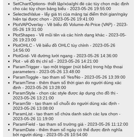
SetChartOptions- thiết lập/xóa/ghi đè các tùy chọn mặc định
cho các tùy chọn bảng biểu - 2023-05-26 19:55:00
SelectedValue - lấy giá trị của mảng tại điểm thời gian/ngày
hiện tại được chọn - 2023-05-26 19:41:00
PlotVAPOverlay - Vẽ biểu đồ Volume-At-Price (VAP) - 2023-
05-26 19:31:00
PlotShapes - Vẽ mũi tên và các hình dạng khác - 2023-05-
26 19:23:00
PlotOHLC - Vẽ biểu đồ OHLC tùy chỉnh - 2023-05-26
14:56:00
PlotGrid- Vẽ đường lưới ngang - 2023-05-26 14:36:00
Plot - vẽ đồ thị chỉ số - 2023-05-26 14:21:00
ParamTrigger - tạo một trigger (nút bấm) trong hộp thoại
parameters - 2023-05-26 13:48:00
ParamToggle - tạo tham số Yes/No - 2023-05-26 13:39:00
ParamTime - thêm tham số thời gian do người dùng xác
định - 2023-05-26 13:28:00
ParamStyle - chọn các style được áp dụng cho đồ thị -
2023-05-26 13:21:00
ParamStr - tạo tham số chuỗi do người dùng xác định -
2023-05-26 13:08:00
ParamList - tạo tham số chứa danh sách các lựa chọn -
2023-05-26 11:19:00
ParamField - tạo tham số trường giá - 2023-05-26 11:12:00
ParamDate - thêm tham số ngày có thể được định nghĩa
bởi người dùng - 2023-05-26 10:54:00