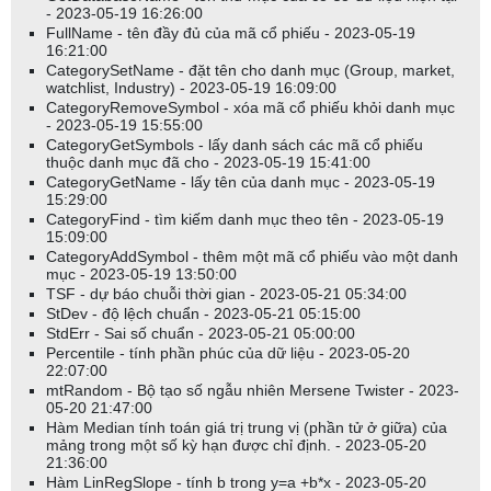
- 2023-05-19 16:26:00
FullName - tên đầy đủ của mã cổ phiếu - 2023-05-19
16:21:00
CategorySetName - đặt tên cho danh mục (Group, market,
watchlist, Industry) - 2023-05-19 16:09:00
CategoryRemoveSymbol - xóa mã cổ phiếu khỏi danh mục
- 2023-05-19 15:55:00
CategoryGetSymbols - lấy danh sách các mã cổ phiếu
thuộc danh mục đã cho - 2023-05-19 15:41:00
CategoryGetName - lấy tên của danh mục - 2023-05-19
15:29:00
CategoryFind - tìm kiếm danh mục theo tên - 2023-05-19
15:09:00
CategoryAddSymbol - thêm một mã cổ phiếu vào một danh
mục - 2023-05-19 13:50:00
TSF - dự báo chuỗi thời gian - 2023-05-21 05:34:00
StDev - độ lệch chuẩn - 2023-05-21 05:15:00
StdErr - Sai số chuẩn - 2023-05-21 05:00:00
Percentile - tính phần phúc của dữ liệu - 2023-05-20
22:07:00
mtRandom - Bộ tạo số ngẫu nhiên Mersene Twister - 2023-
05-20 21:47:00
Hàm Median tính toán giá trị trung vị (phần tử ở giữa) của
mảng trong một số kỳ hạn được chỉ định. - 2023-05-20
21:36:00
Hàm LinRegSlope - tính b trong y=a +b*x - 2023-05-20