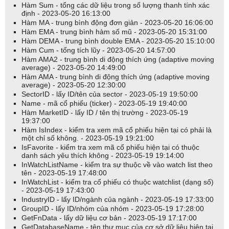
Hàm Sum - tổng các dữ liệu trong số lượng thanh tính xác
định - 2023-05-20 16:13:00
Hàm MA - trung bình động đơn giản - 2023-05-20 16:06:00
Hàm EMA - trung bình hàm số mũ - 2023-05-20 15:31:00
Hàm DEMA - trung bình double EMA - 2023-05-20 15:10:00
Hàm Cum - tổng tích lũy - 2023-05-20 14:57:00
Hàm AMA2 - trung bình di động thích ứng (adaptive moving
average) - 2023-05-20 14:49:00
Hàm AMA - trung bình di động thích ứng (adaptive moving
average) - 2023-05-20 12:30:00
SectorID - lấy ID/tên của sector - 2023-05-19 19:50:00
Name - mã cổ phiếu (ticker) - 2023-05-19 19:40:00
Hàm MarketID - lấy ID / tên thị trường - 2023-05-19
19:37:00
Hàm IsIndex - kiểm tra xem mã cổ phiếu hiện tại có phải là
một chỉ số không. - 2023-05-19 19:21:00
IsFavorite - kiểm tra xem mã cổ phiếu hiện tại có thuộc
danh sách yêu thích không - 2023-05-19 19:14:00
InWatchListName - kiểm tra sự thuộc về vào watch list theo
tên - 2023-05-19 17:48:00
InWatchList - kiểm tra cổ phiếu có thuộc watchlist (dạng số)
- 2023-05-19 17:43:00
IndustryID - lấy ID/ngành của ngành - 2023-05-19 17:33:00
GroupID - lấy ID/nhóm của nhóm - 2023-05-19 17:28:00
GetFnData - lấy dữ liệu cơ bản - 2023-05-19 17:17:00
GetDatabaseName - tên thư mục của cơ sở dữ liệu hiện tại