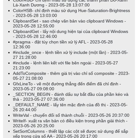
ColorRGB- chỉ định màu sử dụng các thành phần Đỏ-Xanh
Lá-Xanh Dương - 2023-05-28 13:07:00
ColorHSB- chỉ định màu sử dụng Hue-Saturation-Brightness
- 2023-05-28 13:03:00
ClipboardSet - sao chép văn bản vào clipboard Windows -
2023-05-28 12:55:00
ClipboardGet - lấy nội dung hiện tại của clipboard Windows
- 2023-05-28 12:46:00
#pragma - đặt tùy chọn tiền xử lý AFL - 2023-05-28
12:36:00
#include_once - lệnh tiền xử lý include (một lần) - 2023-05-
27 21:28:00
#include - lệnh liên kết với file bên ngoài - 2023-05-27
21:23:00
AddToComposite - thêm giá trị vào chỉ số composite - 2023-
05-27 21:08:00
GfxLineTo - vẽ một đường thẳng đến điểm đã chỉ định -
2023-05-27 09:08:00
_SECTION_BEGIN - đánh dấu sự bắt đầu của phần kéo và
thả - 2023-05-27 07:36:00
_DEFAULT_NAME - lấy tên mặc định của đồ thị - 2023-05-
26 20:44:00
WriteVal - chuyển đổi số thành chuỗi - 2023-05-26 20:37:00
WriteIf- xuất ra văn bản có điều kiện trong phần giải thích -
2023-05-26 20:25:00
SetSortColumns - thiết lập các cột sẽ được sử dụng để sắp
xếp trong cửa sổ AA - 2023-05-26 20:17:00