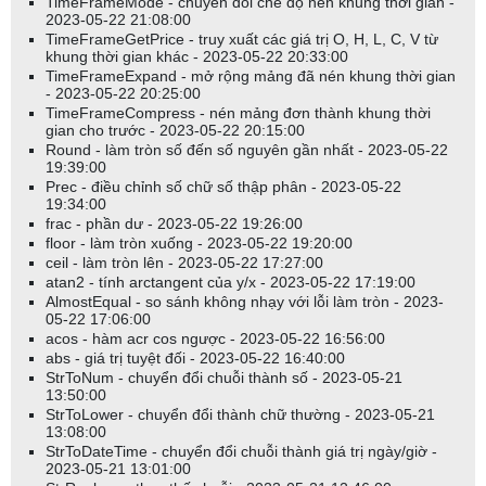
TimeFrameMode - chuyển đổi chế độ nén khung thời gian -
2023-05-22 21:08:00
TimeFrameGetPrice - truy xuất các giá trị O, H, L, C, V từ
khung thời gian khác - 2023-05-22 20:33:00
TimeFrameExpand - mở rộng mảng đã nén khung thời gian
- 2023-05-22 20:25:00
TimeFrameCompress - nén mảng đơn thành khung thời
gian cho trước - 2023-05-22 20:15:00
Round - làm tròn số đến số nguyên gần nhất - 2023-05-22
19:39:00
Prec - điều chỉnh số chữ số thập phân - 2023-05-22
19:34:00
frac - phần dư - 2023-05-22 19:26:00
floor - làm tròn xuống - 2023-05-22 19:20:00
ceil - làm tròn lên - 2023-05-22 17:27:00
atan2 - tính arctangent của y/x - 2023-05-22 17:19:00
AlmostEqual - so sánh không nhạy với lỗi làm tròn - 2023-
05-22 17:06:00
acos - hàm acr cos ngược - 2023-05-22 16:56:00
abs - giá trị tuyệt đối - 2023-05-22 16:40:00
StrToNum - chuyển đổi chuỗi thành số - 2023-05-21
13:50:00
StrToLower - chuyển đổi thành chữ thường - 2023-05-21
13:08:00
StrToDateTime - chuyển đổi chuỗi thành giá trị ngày/giờ -
2023-05-21 13:01:00