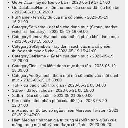
GetFnData - lấy dữ liệu cơ bản - 2023-05-19 17:17:00
GetDatabaseName - tên thư mục của cơ sở dữ liệu hiện tại
- 2023-05-19 16:26:00
FullName - tên đầy đủ của mã cổ phiếu - 2023-05-19
16:21:00
CategorySetName - đặt tên cho danh mục (Group, market,
watchlist, Industry) - 2023-05-19 16:09:00
CategoryRemoveSymbol - xóa mã cổ phiếu khỏi danh mục
- 2023-05-19 15:55:00
CategoryGetSymbols - lấy danh sách các mã cổ phiếu
thuộc danh mục đã cho - 2023-05-19 15:41:00
CategoryGetName - lấy tên của danh mục - 2023-05-19
15:29:00
CategoryFind - tìm kiếm danh mục theo tên - 2023-05-19
15:09:00
CategoryAddSymbol - thêm một mã cổ phiếu vào một danh
mục - 2023-05-19 13:50:00
TSF - dự báo chuỗi thời gian - 2023-05-21 05:34:00
StDev - độ lệch chuẩn - 2023-05-21 05:15:00
StdErr - Sai số chuẩn - 2023-05-21 05:00:00
Percentile - tính phần phúc của dữ liệu - 2023-05-20
22:07:00
mtRandom - Bộ tạo số ngẫu nhiên Mersene Twister - 2023-
05-20 21:47:00
Hàm Median tính toán giá trị trung vị (phần tử ở giữa) của
mảng trong một số kỳ hạn được chỉ định. - 2023-05-20