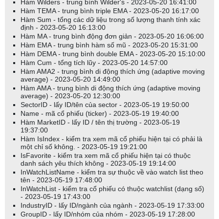
Hàm Wilders - trung bình Wilder's - 2023-05-20 16:41:00
Hàm TEMA - trung bình triple EMA - 2023-05-20 16:17:00
Hàm Sum - tổng các dữ liệu trong số lượng thanh tính xác
định - 2023-05-20 16:13:00
Hàm MA - trung bình động đơn giản - 2023-05-20 16:06:00
Hàm EMA - trung bình hàm số mũ - 2023-05-20 15:31:00
Hàm DEMA - trung bình double EMA - 2023-05-20 15:10:00
Hàm Cum - tổng tích lũy - 2023-05-20 14:57:00
Hàm AMA2 - trung bình di động thích ứng (adaptive moving
average) - 2023-05-20 14:49:00
Hàm AMA - trung bình di động thích ứng (adaptive moving
average) - 2023-05-20 12:30:00
SectorID - lấy ID/tên của sector - 2023-05-19 19:50:00
Name - mã cổ phiếu (ticker) - 2023-05-19 19:40:00
Hàm MarketID - lấy ID / tên thị trường - 2023-05-19
19:37:00
Hàm IsIndex - kiểm tra xem mã cổ phiếu hiện tại có phải là
một chỉ số không. - 2023-05-19 19:21:00
IsFavorite - kiểm tra xem mã cổ phiếu hiện tại có thuộc
danh sách yêu thích không - 2023-05-19 19:14:00
InWatchListName - kiểm tra sự thuộc về vào watch list theo
tên - 2023-05-19 17:48:00
InWatchList - kiểm tra cổ phiếu có thuộc watchlist (dạng số)
- 2023-05-19 17:43:00
IndustryID - lấy ID/ngành của ngành - 2023-05-19 17:33:00
GroupID - lấy ID/nhóm của nhóm - 2023-05-19 17:28:00