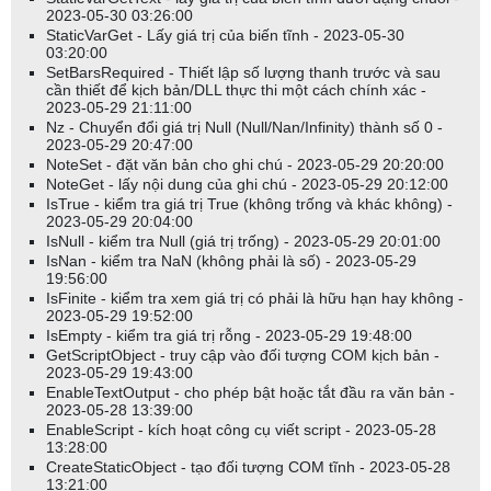
2023-05-30 03:26:00
StaticVarGet - Lấy giá trị của biến tĩnh - 2023-05-30
03:20:00
SetBarsRequired - Thiết lập số lượng thanh trước và sau
cần thiết để kịch bản/DLL thực thi một cách chính xác -
2023-05-29 21:11:00
Nz - Chuyển đổi giá trị Null (Null/Nan/Infinity) thành số 0 -
2023-05-29 20:47:00
NoteSet - đặt văn bản cho ghi chú - 2023-05-29 20:20:00
NoteGet - lấy nội dung của ghi chú - 2023-05-29 20:12:00
IsTrue - kiểm tra giá trị True (không trống và khác không) -
2023-05-29 20:04:00
IsNull - kiểm tra Null (giá trị trống) - 2023-05-29 20:01:00
IsNan - kiểm tra NaN (không phải là số) - 2023-05-29
19:56:00
IsFinite - kiểm tra xem giá trị có phải là hữu hạn hay không -
2023-05-29 19:52:00
IsEmpty - kiểm tra giá trị rỗng - 2023-05-29 19:48:00
GetScriptObject - truy cập vào đối tượng COM kịch bản -
2023-05-29 19:43:00
EnableTextOutput - cho phép bật hoặc tắt đầu ra văn bản -
2023-05-28 13:39:00
EnableScript - kích hoạt công cụ viết script - 2023-05-28
13:28:00
CreateStaticObject - tạo đối tượng COM tĩnh - 2023-05-28
13:21:00