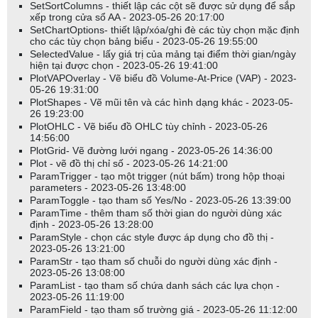
SetSortColumns - thiết lập các cột sẽ được sử dụng để sắp
xếp trong cửa sổ AA - 2023-05-26 20:17:00
SetChartOptions- thiết lập/xóa/ghi đè các tùy chọn mặc định
cho các tùy chọn bảng biểu - 2023-05-26 19:55:00
SelectedValue - lấy giá trị của mảng tại điểm thời gian/ngày
hiện tại được chọn - 2023-05-26 19:41:00
PlotVAPOverlay - Vẽ biểu đồ Volume-At-Price (VAP) - 2023-
05-26 19:31:00
PlotShapes - Vẽ mũi tên và các hình dạng khác - 2023-05-
26 19:23:00
PlotOHLC - Vẽ biểu đồ OHLC tùy chỉnh - 2023-05-26
14:56:00
PlotGrid- Vẽ đường lưới ngang - 2023-05-26 14:36:00
Plot - vẽ đồ thị chỉ số - 2023-05-26 14:21:00
ParamTrigger - tạo một trigger (nút bấm) trong hộp thoại
parameters - 2023-05-26 13:48:00
ParamToggle - tạo tham số Yes/No - 2023-05-26 13:39:00
ParamTime - thêm tham số thời gian do người dùng xác
định - 2023-05-26 13:28:00
ParamStyle - chọn các style được áp dụng cho đồ thị -
2023-05-26 13:21:00
ParamStr - tạo tham số chuỗi do người dùng xác định -
2023-05-26 13:08:00
ParamList - tạo tham số chứa danh sách các lựa chọn -
2023-05-26 11:19:00
ParamField - tạo tham số trường giá - 2023-05-26 11:12:00