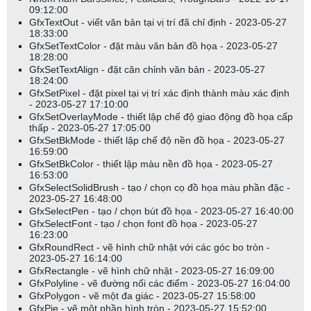
Tham số mode có ý nghĩa như sau:
09:12:00
GfxTextOut - viết văn bản tại vị trí đã chỉ định - 2023-05-27
18:33:00
0 - vô hiệu hóa đầu ra chuỗi văn bản và gán trong
GfxSetTextColor - đặt màu văn bản đồ họa - 2023-05-27
interpretation/commentary
18:28:00
1 - cho phép đầu ra chuỗi văn bản và gán trong
GfxSetTextAlign - đặt căn chỉnh văn bản - 2023-05-27
interpretation/commentary
18:24:00
2 - dành cho sử dụng trong tương lai
GfxSetPixel - đặt pixel tại vị trí xác định thành màu xác định
- 2023-05-27 17:10:00
3 - cho phép đầu ra văn bản HTML trong biểu đồ báo cáo (Xem mã
GfxSetOverlayMode - thiết lập chế độ giao động đồ họa cấp
ví dụ Profit Table.afl)
thấp - 2023-05-27 17:05:00
GfxSetBkMode - thiết lập chế độ nền đồ họa - 2023-05-27
VÍ DỤ
16:59:00
GfxSetBkColor - thiết lập màu nền đồ họa - 2023-05-27
16:53:00
EnableTextOutput(0);
GfxSelectSolidBrush - tạo / chọn cọ đồ họa màu phần đặc -
EnableTextOutput(1);
2023-05-27 16:48:00
GfxSelectPen - tạo / chọn bút đồ họa - 2023-05-27 16:40:00
GfxSelectFont - tạo / chọn font đồ họa - 2023-05-27
Chia sẻ:
16:23:00
GfxRoundRect - vẽ hình chữ nhật với các góc bo tròn -
2023-05-27 16:14:00
GfxRectangle - vẽ hình chữ nhật - 2023-05-27 16:09:00
GfxPolyline - vẽ đường nối các điểm - 2023-05-27 16:04:00
GfxPolygon - vẽ một đa giác - 2023-05-27 15:58:00
GfxPie - vẽ một phần hình tròn - 2023-05-27 15:52:00