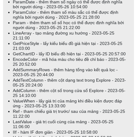
ParamDate - thêm tham số ngày có thể được định nghĩa
bởi người dùng - 2023-05-26 10:54:00
ParamColor - thêm tham số màu sắc có thể được định
nghĩa bởi người dùng - 2023-05-25 21:28:00
Param - thêm tham số số học có thể được định nghĩa bởi
người dùng - 2023-05-25 21:22:00
LineArray - tạo mảng đường xu hướng - 2023-05-25
21:11:00
GetPriceStyle - lấy kiểu biểu đồ giá hiện tại - 2023-05-25
21:03:00
GetChartID - lấy ID biểu đồ hiện tại - 2023-05-25 20:57:00
EncodeColor - mã hóa màu cho tiêu đề chỉ báo - 2023-05-
25 20:52:00
AddSummaryRows - thêm hàng tổng vào kết quả lọc -
2023-05-25 20:44:00
AddTextColumn - thêm cột dạng text trong Explore - 2023-
05-25 20:24:00
AddColumn - thêm cột số trong cửa sổ Explore - 2023-05-
25 14:10:00
ValueWhen - lấy giá trị của mảng khi điều kiện được đáp
ứng - 2023-05-25 13:33:00
Ref - tham chiếu giá trị trước/ sau của mảng - 2023-05-25
11:22:00
LastValue - giá trị cuối cùng của mảng - 2023-05-25
11:06:00
IIf - hàm IF đơn giản - 2023-05-25 10:58:00