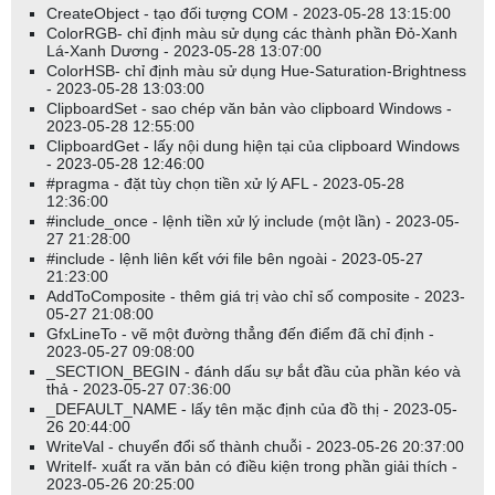
CreateObject - tạo đối tượng COM - 2023-05-28 13:15:00
ColorRGB- chỉ định màu sử dụng các thành phần Đỏ-Xanh
Lá-Xanh Dương - 2023-05-28 13:07:00
ColorHSB- chỉ định màu sử dụng Hue-Saturation-Brightness
- 2023-05-28 13:03:00
ClipboardSet - sao chép văn bản vào clipboard Windows -
2023-05-28 12:55:00
ClipboardGet - lấy nội dung hiện tại của clipboard Windows
- 2023-05-28 12:46:00
#pragma - đặt tùy chọn tiền xử lý AFL - 2023-05-28
12:36:00
#include_once - lệnh tiền xử lý include (một lần) - 2023-05-
27 21:28:00
#include - lệnh liên kết với file bên ngoài - 2023-05-27
21:23:00
AddToComposite - thêm giá trị vào chỉ số composite - 2023-
05-27 21:08:00
GfxLineTo - vẽ một đường thẳng đến điểm đã chỉ định -
2023-05-27 09:08:00
_SECTION_BEGIN - đánh dấu sự bắt đầu của phần kéo và
thả - 2023-05-27 07:36:00
_DEFAULT_NAME - lấy tên mặc định của đồ thị - 2023-05-
26 20:44:00
WriteVal - chuyển đổi số thành chuỗi - 2023-05-26 20:37:00
WriteIf- xuất ra văn bản có điều kiện trong phần giải thích -
2023-05-26 20:25:00