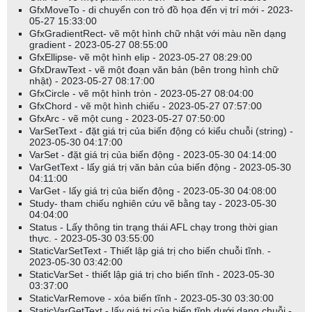
GfxMoveTo - di chuyển con trỏ đồ họa đến vị trí mới - 2023-
05-27 15:33:00
GfxGradientRect- vẽ một hình chữ nhật với màu nền dạng
gradient - 2023-05-27 08:55:00
GfxEllipse- vẽ một hình elip - 2023-05-27 08:29:00
GfxDrawText - vẽ một đoạn văn bản (bên trong hình chữ
nhật) - 2023-05-27 08:17:00
GfxCircle - vẽ một hình tròn - 2023-05-27 08:04:00
GfxChord - vẽ một hình chiếu - 2023-05-27 07:57:00
GfxArc - vẽ một cung - 2023-05-27 07:50:00
VarSetText - đặt giá trị của biến động có kiểu chuỗi (string) -
2023-05-30 04:17:00
VarSet - đặt giá trị của biến động - 2023-05-30 04:14:00
VarGetText - lấy giá trị văn bản của biến động - 2023-05-30
04:11:00
VarGet - lấy giá trị của biến động - 2023-05-30 04:08:00
Study- tham chiếu nghiên cứu vẽ bằng tay - 2023-05-30
04:04:00
Status - Lấy thông tin trạng thái AFL chạy trong thời gian
thực. - 2023-05-30 03:55:00
StaticVarSetText - Thiết lập giá trị cho biến chuỗi tĩnh. -
2023-05-30 03:42:00
StaticVarSet - thiết lập giá trị cho biến tĩnh - 2023-05-30
03:37:00
StaticVarRemove - xóa biến tĩnh - 2023-05-30 03:30:00
StaticVarGetText - lấy giá trị của biến tĩnh dưới dạng chuỗi -