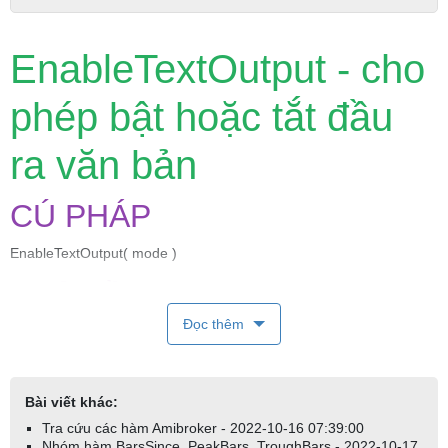
EnableTextOutput - cho
phép bật hoặc tắt đầu
ra văn bản
CÚ PHÁP
EnableTextOutput( mode )
TRẢ VỀ
Đọc thêm
NOTHING
CHỨC NĂNG
Bài viết khác:
Cho phép hoặc vô hiệu hóa đầu ra văn bản trong
Tra cứu các hàm Amibroker - 2022-10-16 07:39:00
commentary/interpretation/report charts.
Nhóm hàm BarsSince, PeakBars, TroughBars - 2022-10-17