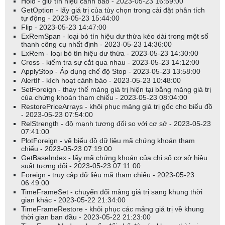
Hold - giữ tín hiệu cảnh báo - 2023-05-23 16:59:00
GetOption - lấy giá trị của tùy chọn trong cài đặt phân tích
tự động - 2023-05-23 15:44:00
Flip - 2023-05-23 14:47:00
ExRemSpan - loại bỏ tín hiệu dư thừa kéo dài trong một số
thanh công cụ nhất định - 2023-05-23 14:36:00
ExRem - loại bỏ tín hiệu dư thừa - 2023-05-23 14:30:00
Cross - kiểm tra sự cắt qua nhau - 2023-05-23 14:12:00
ApplyStop - Áp dụng chế độ Stop - 2023-05-23 13:58:00
AlertIf - kích hoạt cảnh báo - 2023-05-23 10:48:00
SetForeign - thay thế mảng giá trị hiện tại bằng mảng giá trị
của chứng khoán tham chiếu - 2023-05-23 08:04:00
RestorePriceArrays - khôi phục mảng giá trị gốc cho biểu đồ
- 2023-05-23 07:54:00
RelStrength - độ mạnh tương đối so với cơ sở - 2023-05-23
07:41:00
PlotForeign - vẽ biểu đồ dữ liệu mã chứng khoán tham
chiếu - 2023-05-23 07:19:00
GetBaseIndex - lấy mã chứng khoán của chỉ số cơ sở hiệu
suất tương đối - 2023-05-23 07:11:00
Foreign - truy cập dữ liệu mã tham chiếu - 2023-05-23
06:49:00
TimeFrameSet - chuyển đổi mảng giá trị sang khung thời
gian khác - 2023-05-22 21:34:00
TimeFrameRestore - khôi phục các mảng giá trị về khung
thời gian ban đầu - 2023-05-22 21:23:00