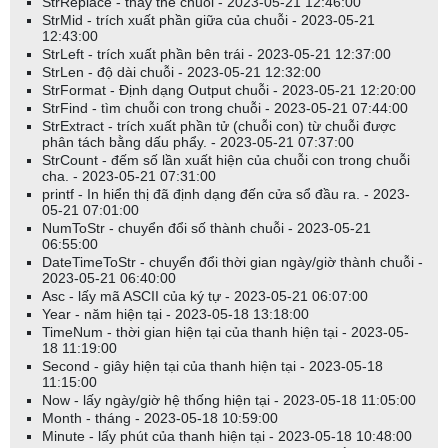
StrReplace - thay thế chuỗi - 2023-05-21 12:46:00
StrMid - trích xuất phần giữa của chuỗi - 2023-05-21
12:43:00
StrLeft - trích xuất phần bên trái - 2023-05-21 12:37:00
StrLen - độ dài chuỗi - 2023-05-21 12:32:00
StrFormat - Định dạng Output chuỗi - 2023-05-21 12:20:00
StrFind - tìm chuỗi con trong chuỗi - 2023-05-21 07:44:00
StrExtract - trích xuất phần tử (chuỗi con) từ chuỗi được
phân tách bằng dấu phẩy. - 2023-05-21 07:37:00
StrCount - đếm số lần xuất hiện của chuỗi con trong chuỗi
cha. - 2023-05-21 07:31:00
printf - In hiển thị đã định dạng đến cửa sổ đầu ra. - 2023-
05-21 07:01:00
NumToStr - chuyển đổi số thành chuỗi - 2023-05-21
06:55:00
DateTimeToStr - chuyển đổi thời gian ngày/giờ thành chuỗi -
2023-05-21 06:40:00
Asc - lấy mã ASCII của ký tự - 2023-05-21 06:07:00
Year - năm hiện tại - 2023-05-18 13:18:00
TimeNum - thời gian hiện tại của thanh hiện tại - 2023-05-
18 11:19:00
Second - giây hiện tại của thanh hiện tại - 2023-05-18
11:15:00
Now - lấy ngày/giờ hệ thống hiện tại - 2023-05-18 11:05:00
Month - tháng - 2023-05-18 10:59:00
Minute - lấy phút của thanh hiện tại - 2023-05-18 10:48:00