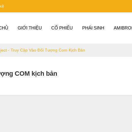
CHỦ
GIỚI THIỆU
CỔ PHIẾU
PHÁI SINH
AMIBRO
bject - Truy Cập Vào Đối Tượng Com Kịch Bản
 tượng COM kịch bản