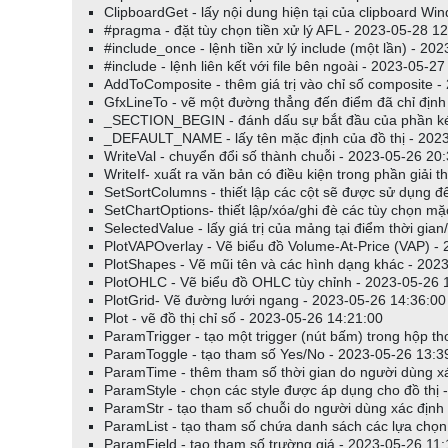
ClipboardGet - lấy nội dung hiện tại của clipboard W
#pragma - đặt tùy chọn tiền xử lý AFL - 2023-05-28 1
#include_once - lệnh tiền xử lý include (một lần) - 20
#include - lệnh liên kết với file bên ngoài - 2023-05-2
AddToComposite - thêm giá trị vào chỉ số composite -
GfxLineTo - vẽ một đường thẳng đến điểm đã chỉ định
_SECTION_BEGIN - đánh dấu sự bắt đầu của phần kéo
_DEFAULT_NAME - lấy tên mặc định của đồ thị - 202
WriteVal - chuyển đổi số thành chuỗi - 2023-05-26 20
WriteIf- xuất ra văn bản có điều kiện trong phần giải 
SetSortColumns - thiết lập các cột sẽ được sử dụng đ
SetChartOptions- thiết lập/xóa/ghi đè các tùy chọn m
SelectedValue - lấy giá trị của mảng tại điểm thời gi
PlotVAPOverlay - Vẽ biểu đồ Volume-At-Price (VAP) -
PlotShapes - Vẽ mũi tên và các hình dạng khác - 202
PlotOHLC - Vẽ biểu đồ OHLC tùy chỉnh - 2023-05-26 
PlotGrid- Vẽ đường lưới ngang - 2023-05-26 14:36:00
Plot - vẽ đồ thị chỉ số - 2023-05-26 14:21:00
ParamTrigger - tạo một trigger (nút bấm) trong hộp t
ParamToggle - tạo tham số Yes/No - 2023-05-26 13:3
ParamTime - thêm tham số thời gian do người dùng x
ParamStyle - chọn các style được áp dụng cho đồ thị 
ParamStr - tạo tham số chuỗi do người dùng xác định
ParamList - tạo tham số chứa danh sách các lựa chọn
ParamField - tạo tham số trường giá - 2023-05-26 11: