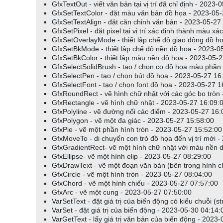
GfxTextOut - viết văn bản tại vị trí đã chỉ định - 2023
{
GfxSetTextColor - đặt màu văn bản đồ họa - 2023-05-
return x+y;
GfxSetTextAlign - đặt căn chỉnh văn bản - 2023-05-27
}
GfxSetPixel - đặt pixel tại vị trí xác định thành màu x
GfxSetOverlayMode - thiết lập chế độ giao động đồ h
GfxSetBkMode - thiết lập chế độ nền đồ họa - 2023-0
script = GetScriptObject();
GfxSetBkColor - thiết lập màu nền đồ họa - 2023-05-
WriteVal( script.MyAdd( 7, 9 ) );
// gọi hàm đã được định n
GfxSelectSolidBrush - tạo / chọn cọ đồ họa màu phần
GfxSelectPen - tạo / chọn bút đồ họa - 2023-05-27 16
GfxSelectFont - tạo / chọn font đồ họa - 2023-05-27 1
GfxRoundRect - vẽ hình chữ nhật với các góc bo tròn
Chia sẻ:
GfxRectangle - vẽ hình chữ nhật - 2023-05-27 16:09:
GfxPolyline - vẽ đường nối các điểm - 2023-05-27 16:
GfxPolygon - vẽ một đa giác - 2023-05-27 15:58:00
GfxPie - vẽ một phần hình tròn - 2023-05-27 15:52:00
GfxMoveTo - di chuyển con trỏ đồ họa đến vị trí mới 
GfxGradientRect- vẽ một hình chữ nhật với màu nền d
GfxEllipse- vẽ một hình elip - 2023-05-27 08:29:00
GfxDrawText - vẽ một đoạn văn bản (bên trong hình c
GfxCircle - vẽ một hình tròn - 2023-05-27 08:04:00
GfxChord - vẽ một hình chiếu - 2023-05-27 07:57:00
GfxArc - vẽ một cung - 2023-05-27 07:50:00
VarSetText - đặt giá trị của biến động có kiểu chuỗi (s
VarSet - đặt giá trị của biến động - 2023-05-30 04:14:
VarGetText - lấy giá trị văn bản của biến động - 2023