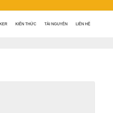
KER
KIẾN THỨC
TÀI NGUYÊN
LIÊN HỆ