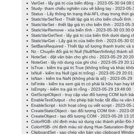
VarGet - lấy giá trị của biến động - 2023-05-30 04:08:
Study- tham chiếu nghiên cứu vẽ bằng tay - 2023-05-
Status - Lấy thông tin trạng thái AFL chạy trong thời 
StaticVarSetText - Thiết lập giá trị cho biến chuỗi tĩnh
StaticVarSet - thiết lập giá trị cho biến tĩnh - 2023-05
StaticVarRemove - xóa biến tĩnh - 2023-05-30 03:30:
StaticVarGetText - lấy giá trị của biến tĩnh dưới dạng
StaticVarGet - Lấy giá trị của biến tĩnh - 2023-05-30 0
SetBarsRequired - Thiết lập số lượng thanh trước và s
Nz - Chuyển đổi giá trị Null (Null/Nan/Infinity) thành 
NoteSet - đặt văn bản cho ghi chú - 2023-05-29 20:20
NoteGet - lấy nội dung của ghi chú - 2023-05-29 20:1
IsTrue - kiểm tra giá trị True (không trống và khác kh
IsNull - kiểm tra Null (giá trị trống) - 2023-05-29 20:01
IsNan - kiểm tra NaN (không phải là số) - 2023-05-29
IsFinite - kiểm tra xem giá trị có phải là hữu hạn hay
IsEmpty - kiểm tra giá trị rỗng - 2023-05-29 19:48:00
GetScriptObject - truy cập vào đối tượng COM kịch b
EnableTextOutput - cho phép bật hoặc tắt đầu ra văn
EnableScript - kích hoạt công cụ viết script - 2023-05
CreateStaticObject - tạo đối tượng COM tĩnh - 2023-0
CreateObject - tạo đối tượng COM - 2023-05-28 13:1
ColorRGB- chỉ định màu sử dụng các thành phần Đỏ
ColorHSB- chỉ định màu sử dụng Hue-Saturation-Brig
ClipboardSet - sao chép văn bản vào clipboard Windo