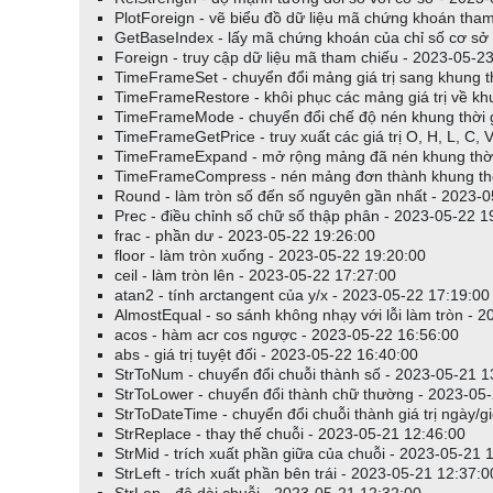
PlotForeign - vẽ biểu đồ dữ liệu mã chứng khoán tha
GetBaseIndex - lấy mã chứng khoán của chỉ số cơ sở 
Foreign - truy cập dữ liệu mã tham chiếu - 2023-05-2
TimeFrameSet - chuyển đổi mảng giá trị sang khung t
TimeFrameRestore - khôi phục các mảng giá trị về kh
TimeFrameMode - chuyển đổi chế độ nén khung thời g
TimeFrameGetPrice - truy xuất các giá trị O, H, L, C,
TimeFrameExpand - mở rộng mảng đã nén khung thời 
TimeFrameCompress - nén mảng đơn thành khung thời
Round - làm tròn số đến số nguyên gần nhất - 2023-0
Prec - điều chỉnh số chữ số thập phân - 2023-05-22 1
frac - phần dư - 2023-05-22 19:26:00
floor - làm tròn xuống - 2023-05-22 19:20:00
ceil - làm tròn lên - 2023-05-22 17:27:00
atan2 - tính arctangent của y/x - 2023-05-22 17:19:00
AlmostEqual - so sánh không nhạy với lỗi làm tròn - 
acos - hàm acr cos ngược - 2023-05-22 16:56:00
abs - giá trị tuyệt đối - 2023-05-22 16:40:00
StrToNum - chuyển đổi chuỗi thành số - 2023-05-21 1
StrToLower - chuyển đổi thành chữ thường - 2023-05
StrToDateTime - chuyển đổi chuỗi thành giá trị ngày/g
StrReplace - thay thế chuỗi - 2023-05-21 12:46:00
StrMid - trích xuất phần giữa của chuỗi - 2023-05-21 
StrLeft - trích xuất phần bên trái - 2023-05-21 12:37:0