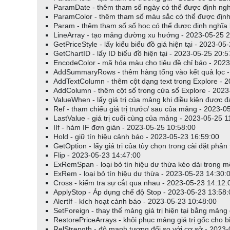
ParamDate - thêm tham số ngày có thể được định ngh
ParamColor - thêm tham số màu sắc có thể được định
Param - thêm tham số số học có thể được định nghĩa
LineArray - tạo mảng đường xu hướng - 2023-05-25 2
GetPriceStyle - lấy kiểu biểu đồ giá hiện tại - 2023-05
GetChartID - lấy ID biểu đồ hiện tại - 2023-05-25 20:5
EncodeColor - mã hóa màu cho tiêu đề chỉ báo - 202
AddSummaryRows - thêm hàng tổng vào kết quả lọc -
AddTextColumn - thêm cột dạng text trong Explore - 
AddColumn - thêm cột số trong cửa sổ Explore - 2023
ValueWhen - lấy giá trị của mảng khi điều kiện được 
Ref - tham chiếu giá trị trước/ sau của mảng - 2023-0
LastValue - giá trị cuối cùng của mảng - 2023-05-25 1
IIf - hàm IF đơn giản - 2023-05-25 10:58:00
Hold - giữ tín hiệu cảnh báo - 2023-05-23 16:59:00
GetOption - lấy giá trị của tùy chọn trong cài đặt phâ
Flip - 2023-05-23 14:47:00
ExRemSpan - loại bỏ tín hiệu dư thừa kéo dài trong m
ExRem - loại bỏ tín hiệu dư thừa - 2023-05-23 14:30:
Cross - kiểm tra sự cắt qua nhau - 2023-05-23 14:12:
ApplyStop - Áp dụng chế độ Stop - 2023-05-23 13:58:
AlertIf - kích hoạt cảnh báo - 2023-05-23 10:48:00
SetForeign - thay thế mảng giá trị hiện tại bằng mảng
RestorePriceArrays - khôi phục mảng giá trị gốc cho 
RelStrength - độ mạnh tương đối so với cơ sở - 2023