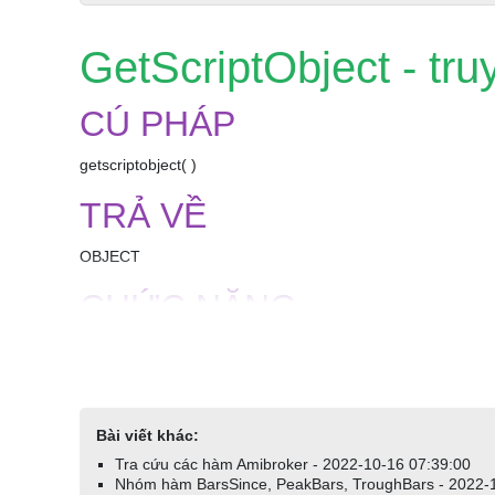
GetScriptObject - tr
CÚ PHÁP
getscriptobject( )
TRẢ VỀ
OBJECT
CHỨC NĂNG
Nhận về đối tượng kịch bản của AFL. Điều này cho phép gọi
VÍ DỤ
Bài viết khác:
EnableScript("jscript")
Tra cứu các hàm Amibroker - 2022-10-16 07:39:00
Nhóm hàm BarsSince, PeakBars, TroughBars - 2022-
function MyAdd(x, y)