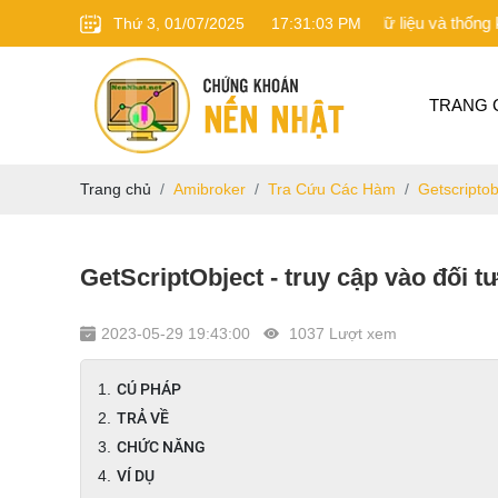
 khoán khoa học trên nền tảng phân tích dữ liệu và thống kê
Thứ 3, 01/07/2025
17
:
31
:
04
PM
TRANG 
Trang chủ
Amibroker
Tra Cứu Các Hàm
Getscripto
GetScriptObject - truy cập vào đối
2023-05-29 19:43:00
1037 Lượt xem
CÚ PHÁP
TRẢ VỀ
CHỨC NĂNG
VÍ DỤ