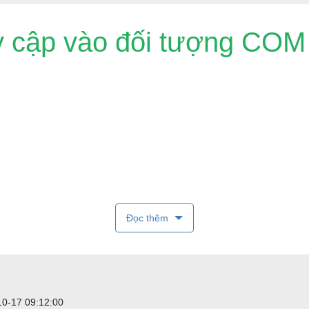
uy cập vào đối tượng COM
 các hàm được định nghĩa trong JScript/VBScript trực tiếp từ AFL.
Đọc thêm
10-17 09:12:00