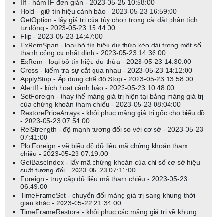
IIf - hàm IF đơn giản - 2023-05-25 10:58:00
Hold - giữ tín hiệu cảnh báo - 2023-05-23 16:59:00
GetOption - lấy giá trị của tùy chọn trong cài đặt phân tích
tự động - 2023-05-23 15:44:00
Flip - 2023-05-23 14:47:00
ExRemSpan - loại bỏ tín hiệu dư thừa kéo dài trong một số
thanh công cụ nhất định - 2023-05-23 14:36:00
ExRem - loại bỏ tín hiệu dư thừa - 2023-05-23 14:30:00
Cross - kiểm tra sự cắt qua nhau - 2023-05-23 14:12:00
ApplyStop - Áp dụng chế độ Stop - 2023-05-23 13:58:00
AlertIf - kích hoạt cảnh báo - 2023-05-23 10:48:00
SetForeign - thay thế mảng giá trị hiện tại bằng mảng giá trị
của chứng khoán tham chiếu - 2023-05-23 08:04:00
RestorePriceArrays - khôi phục mảng giá trị gốc cho biểu đồ
- 2023-05-23 07:54:00
RelStrength - độ mạnh tương đối so với cơ sở - 2023-05-23
07:41:00
PlotForeign - vẽ biểu đồ dữ liệu mã chứng khoán tham
chiếu - 2023-05-23 07:19:00
GetBaseIndex - lấy mã chứng khoán của chỉ số cơ sở hiệu
suất tương đối - 2023-05-23 07:11:00
Foreign - truy cập dữ liệu mã tham chiếu - 2023-05-23
06:49:00
TimeFrameSet - chuyển đổi mảng giá trị sang khung thời
gian khác - 2023-05-22 21:34:00
TimeFrameRestore - khôi phục các mảng giá trị về khung