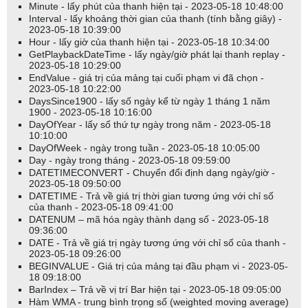
Minute - lấy phút của thanh hiện tại - 2023-05-18 10:48:00
Interval - lấy khoảng thời gian của thanh (tính bằng giây) -
2023-05-18 10:39:00
Hour - lấy giờ của thanh hiện tại - 2023-05-18 10:34:00
GetPlaybackDateTime - lấy ngày/giờ phát lại thanh replay -
2023-05-18 10:29:00
EndValue - giá trị của mảng tại cuối phạm vi đã chọn -
2023-05-18 10:22:00
DaysSince1900 - lấy số ngày kể từ ngày 1 tháng 1 năm
1900 - 2023-05-18 10:16:00
DayOfYear - lấy số thứ tự ngày trong năm - 2023-05-18
10:10:00
DayOfWeek - ngày trong tuần - 2023-05-18 10:05:00
Day - ngày trong tháng - 2023-05-18 09:59:00
DATETIMECONVERT - Chuyển đổi định dạng ngày/giờ -
2023-05-18 09:50:00
DATETIME - Trả về giá trị thời gian tương ứng với chỉ số
của thanh - 2023-05-18 09:41:00
DATENUM – mã hóa ngày thành dạng số - 2023-05-18
09:36:00
DATE - Trả về giá trị ngày tương ứng với chỉ số của thanh -
2023-05-18 09:26:00
BEGINVALUE - Giá trị của mảng tại đầu phạm vi - 2023-05-
18 09:18:00
BarIndex – Trả về vị trí Bar hiện tại - 2023-05-18 09:05:00
Hàm WMA - trung bình trọng số (weighted moving average)