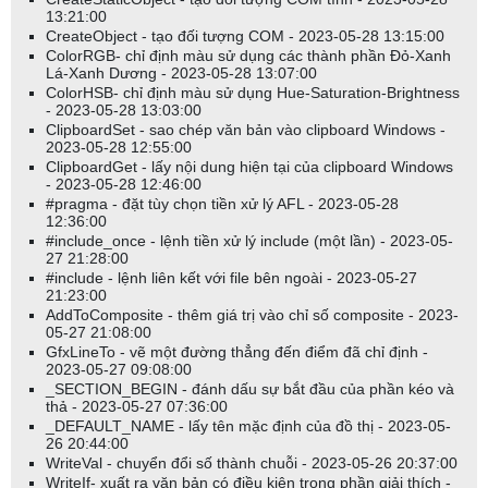
13:21:00
CreateObject - tạo đối tượng COM - 2023-05-28 13:15:00
ColorRGB- chỉ định màu sử dụng các thành phần Đỏ-Xanh
Lá-Xanh Dương - 2023-05-28 13:07:00
ColorHSB- chỉ định màu sử dụng Hue-Saturation-Brightness
- 2023-05-28 13:03:00
ClipboardSet - sao chép văn bản vào clipboard Windows -
2023-05-28 12:55:00
ClipboardGet - lấy nội dung hiện tại của clipboard Windows
- 2023-05-28 12:46:00
#pragma - đặt tùy chọn tiền xử lý AFL - 2023-05-28
12:36:00
#include_once - lệnh tiền xử lý include (một lần) - 2023-05-
27 21:28:00
#include - lệnh liên kết với file bên ngoài - 2023-05-27
21:23:00
AddToComposite - thêm giá trị vào chỉ số composite - 2023-
05-27 21:08:00
GfxLineTo - vẽ một đường thẳng đến điểm đã chỉ định -
2023-05-27 09:08:00
_SECTION_BEGIN - đánh dấu sự bắt đầu của phần kéo và
thả - 2023-05-27 07:36:00
_DEFAULT_NAME - lấy tên mặc định của đồ thị - 2023-05-
26 20:44:00
WriteVal - chuyển đổi số thành chuỗi - 2023-05-26 20:37:00
WriteIf- xuất ra văn bản có điều kiện trong phần giải thích -