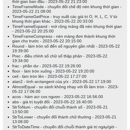
thời gian ban đầu - 2023-05-22 21:23:00
TimeFrameMode - chuyển đổi chế độ nén khung thời gian -
2023-05-22 21:08:00
TimeFrameGetPrice - truy xuất các giá trị O, H, L, C, V từ
khung thời gian khác - 2023-05-22 20:33:00
TimeFrameExpand - mở rộng mảng đã nén khung thời gian
- 2023-05-22 20:25:00
TimeFrameCompress - nén mảng đơn thành khung thời
gian cho trước - 2023-05-22 20:15:00
Round - làm tròn số đến số nguyên gần nhất - 2023-05-22
19:39:00
Prec - điều chỉnh số chữ số thập phân - 2023-05-22
19:34:00
frac - phần dư - 2023-05-22 19:26:00
floor - làm tròn xuống - 2023-05-22 19:20:00
ceil - làm tròn lên - 2023-05-22 17:27:00
atan2 - tính arctangent của y/x - 2023-05-22 17:19:00
AlmostEqual - so sánh không nhạy với lỗi làm tròn - 2023-
05-22 17:06:00
acos - hàm acr cos ngược - 2023-05-22 16:56:00
abs - giá trị tuyệt đối - 2023-05-22 16:40:00
StrToNum - chuyển đổi chuỗi thành số - 2023-05-21
13:50:00
StrToLower - chuyển đổi thành chữ thường - 2023-05-21
13:08:00
StrToDateTime - chuyển đổi chuỗi thành giá trị ngày/giờ -