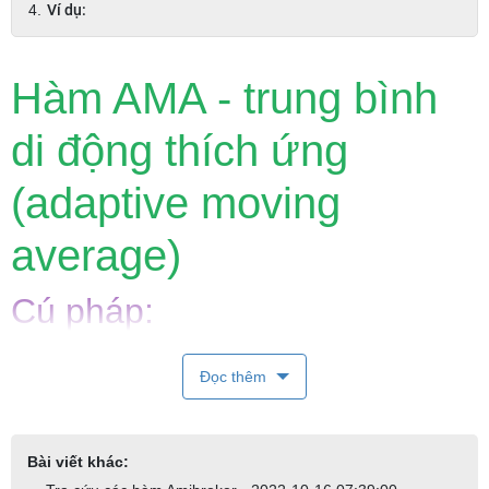
Ví dụ:
Hàm AMA - trung bình
di động thích ứng
(adaptive moving
average)
Cú pháp:
ama(ARRAY, SMOOTHINGFACTOR)
Đọc thêm
Giá trị trả về:
MẢNG (ARRAY)
Bài viết khác: