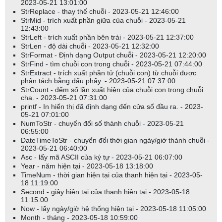
2023-05-21 13:01:00
StrReplace - thay thế chuỗi - 2023-05-21 12:46:00
StrMid - trích xuất phần giữa của chuỗi - 2023-05-21
12:43:00
StrLeft - trích xuất phần bên trái - 2023-05-21 12:37:00
StrLen - độ dài chuỗi - 2023-05-21 12:32:00
StrFormat - Định dạng Output chuỗi - 2023-05-21 12:20:00
StrFind - tìm chuỗi con trong chuỗi - 2023-05-21 07:44:00
StrExtract - trích xuất phần tử (chuỗi con) từ chuỗi được
phân tách bằng dấu phẩy. - 2023-05-21 07:37:00
StrCount - đếm số lần xuất hiện của chuỗi con trong chuỗi
cha. - 2023-05-21 07:31:00
printf - In hiển thị đã định dạng đến cửa sổ đầu ra. - 2023-
05-21 07:01:00
NumToStr - chuyển đổi số thành chuỗi - 2023-05-21
06:55:00
DateTimeToStr - chuyển đổi thời gian ngày/giờ thành chuỗi -
2023-05-21 06:40:00
Asc - lấy mã ASCII của ký tự - 2023-05-21 06:07:00
Year - năm hiện tại - 2023-05-18 13:18:00
TimeNum - thời gian hiện tại của thanh hiện tại - 2023-05-
18 11:19:00
Second - giây hiện tại của thanh hiện tại - 2023-05-18
11:15:00
Now - lấy ngày/giờ hệ thống hiện tại - 2023-05-18 11:05:00
Month - tháng - 2023-05-18 10:59:00