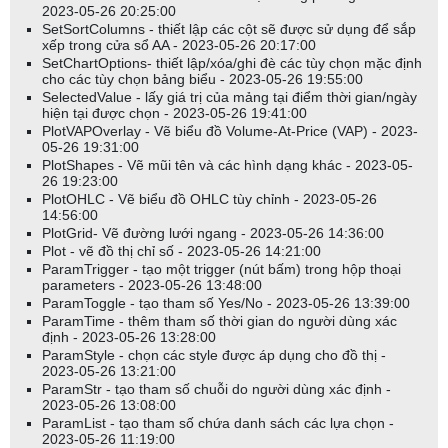
2023-05-26 20:25:00
SetSortColumns - thiết lập các cột sẽ được sử dụng để sắp
xếp trong cửa sổ AA - 2023-05-26 20:17:00
SetChartOptions- thiết lập/xóa/ghi đè các tùy chọn mặc định
cho các tùy chọn bảng biểu - 2023-05-26 19:55:00
SelectedValue - lấy giá trị của mảng tại điểm thời gian/ngày
hiện tại được chọn - 2023-05-26 19:41:00
PlotVAPOverlay - Vẽ biểu đồ Volume-At-Price (VAP) - 2023-
05-26 19:31:00
PlotShapes - Vẽ mũi tên và các hình dạng khác - 2023-05-
26 19:23:00
PlotOHLC - Vẽ biểu đồ OHLC tùy chỉnh - 2023-05-26
14:56:00
PlotGrid- Vẽ đường lưới ngang - 2023-05-26 14:36:00
Plot - vẽ đồ thị chỉ số - 2023-05-26 14:21:00
ParamTrigger - tạo một trigger (nút bấm) trong hộp thoại
parameters - 2023-05-26 13:48:00
ParamToggle - tạo tham số Yes/No - 2023-05-26 13:39:00
ParamTime - thêm tham số thời gian do người dùng xác
định - 2023-05-26 13:28:00
ParamStyle - chọn các style được áp dụng cho đồ thị -
2023-05-26 13:21:00
ParamStr - tạo tham số chuỗi do người dùng xác định -
2023-05-26 13:08:00
ParamList - tạo tham số chứa danh sách các lựa chọn -
2023-05-26 11:19:00