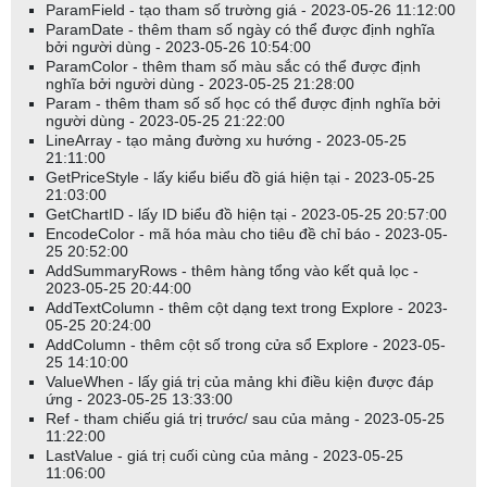
ParamField - tạo tham số trường giá - 2023-05-26 11:12:00
ParamDate - thêm tham số ngày có thể được định nghĩa
bởi người dùng - 2023-05-26 10:54:00
ParamColor - thêm tham số màu sắc có thể được định
nghĩa bởi người dùng - 2023-05-25 21:28:00
Param - thêm tham số số học có thể được định nghĩa bởi
người dùng - 2023-05-25 21:22:00
LineArray - tạo mảng đường xu hướng - 2023-05-25
21:11:00
GetPriceStyle - lấy kiểu biểu đồ giá hiện tại - 2023-05-25
21:03:00
GetChartID - lấy ID biểu đồ hiện tại - 2023-05-25 20:57:00
EncodeColor - mã hóa màu cho tiêu đề chỉ báo - 2023-05-
25 20:52:00
AddSummaryRows - thêm hàng tổng vào kết quả lọc -
2023-05-25 20:44:00
AddTextColumn - thêm cột dạng text trong Explore - 2023-
05-25 20:24:00
AddColumn - thêm cột số trong cửa sổ Explore - 2023-05-
25 14:10:00
ValueWhen - lấy giá trị của mảng khi điều kiện được đáp
ứng - 2023-05-25 13:33:00
Ref - tham chiếu giá trị trước/ sau của mảng - 2023-05-25
11:22:00
LastValue - giá trị cuối cùng của mảng - 2023-05-25
11:06:00