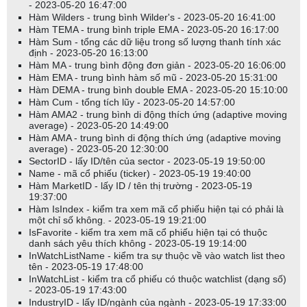
- 2023-05-20 16:47:00
Hàm Wilders - trung bình Wilder's - 2023-05-20 16:41:00
Hàm TEMA - trung bình triple EMA - 2023-05-20 16:17:00
Hàm Sum - tổng các dữ liệu trong số lượng thanh tính xác
định - 2023-05-20 16:13:00
Hàm MA - trung bình động đơn giản - 2023-05-20 16:06:00
Hàm EMA - trung bình hàm số mũ - 2023-05-20 15:31:00
Hàm DEMA - trung bình double EMA - 2023-05-20 15:10:00
Hàm Cum - tổng tích lũy - 2023-05-20 14:57:00
Hàm AMA2 - trung bình di động thích ứng (adaptive moving
average) - 2023-05-20 14:49:00
Hàm AMA - trung bình di động thích ứng (adaptive moving
average) - 2023-05-20 12:30:00
SectorID - lấy ID/tên của sector - 2023-05-19 19:50:00
Name - mã cổ phiếu (ticker) - 2023-05-19 19:40:00
Hàm MarketID - lấy ID / tên thị trường - 2023-05-19
19:37:00
Hàm IsIndex - kiểm tra xem mã cổ phiếu hiện tại có phải là
một chỉ số không. - 2023-05-19 19:21:00
IsFavorite - kiểm tra xem mã cổ phiếu hiện tại có thuộc
danh sách yêu thích không - 2023-05-19 19:14:00
InWatchListName - kiểm tra sự thuộc về vào watch list theo
tên - 2023-05-19 17:48:00
InWatchList - kiểm tra cổ phiếu có thuộc watchlist (dạng số)
- 2023-05-19 17:43:00
IndustryID - lấy ID/ngành của ngành - 2023-05-19 17:33:00