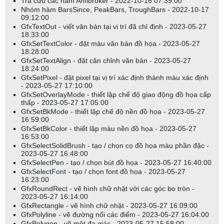
Chức năng:
Tra cứu các hàm Amibroker - 2022-10-16 07:39:00
Nhóm hàm BarsSince, PeakBars, TroughBars - 2022-10-17
09:12:00
Hàm ama tính toán trung bình di động thích ứng - tương tự như
GfxTextOut - viết văn bản tại vị trí đã chỉ định - 2023-05-27
EMA() nhưng hệ số làm mượt có thể biến thiên theo thời gian
18:33:00
(mảng).
GfxSetTextColor - đặt màu văn bản đồ họa - 2023-05-27
18:28:00
Ví dụ:
GfxSetTextAlign - đặt căn chỉnh văn bản - 2023-05-27
18:24:00
GfxSetPixel - đặt pixel tại vị trí xác định thành màu xác định
Ví dụ về công thức trung bình di động thích ứng được định trọng
- 2023-05-27 17:10:00
theo biến động:
GfxSetOverlayMode - thiết lập chế độ giao động đồ họa cấp
thấp - 2023-05-27 17:05:00
GfxSetBkMode - thiết lập chế độ nền đồ họa - 2023-05-27
graph0 = ema(close, 15);
16:59:00
fast = 2/(2+1);
GfxSetBkColor - thiết lập màu nền đồ họa - 2023-05-27
slow = 2/(30+1);
16:53:00
GfxSelectSolidBrush - tạo / chọn cọ đồ họa màu phần đặc -
dir = abs(close - ref(close, -10));
2023-05-27 16:48:00
vol = sum(abs(close - ref(close, -1)), 10);
GfxSelectPen - tạo / chọn bút đồ họa - 2023-05-27 16:40:00
ER = dir / vol;
GfxSelectFont - tạo / chọn font đồ họa - 2023-05-27
sc = (ER * (fast - slow) + slow)^2;
16:23:00
graph0 = ama(close, sc);
GfxRoundRect - vẽ hình chữ nhật với các góc bo tròn -
2023-05-27 16:14:00
GfxRectangle - vẽ hình chữ nhật - 2023-05-27 16:09:00
GfxPolyline - vẽ đường nối các điểm - 2023-05-27 16:04:00
GfxPolygon - vẽ một đa giác - 2023-05-27 15:58:00