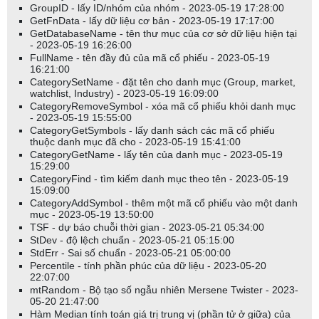
GroupID - lấy ID/nhóm của nhóm - 2023-05-19 17:28:00
GetFnData - lấy dữ liệu cơ bản - 2023-05-19 17:17:00
GetDatabaseName - tên thư mục của cơ sở dữ liệu hiện tại
- 2023-05-19 16:26:00
FullName - tên đầy đủ của mã cổ phiếu - 2023-05-19
16:21:00
CategorySetName - đặt tên cho danh mục (Group, market,
watchlist, Industry) - 2023-05-19 16:09:00
CategoryRemoveSymbol - xóa mã cổ phiếu khỏi danh mục
- 2023-05-19 15:55:00
CategoryGetSymbols - lấy danh sách các mã cổ phiếu
thuộc danh mục đã cho - 2023-05-19 15:41:00
CategoryGetName - lấy tên của danh mục - 2023-05-19
15:29:00
CategoryFind - tìm kiếm danh mục theo tên - 2023-05-19
15:09:00
CategoryAddSymbol - thêm một mã cổ phiếu vào một danh
mục - 2023-05-19 13:50:00
TSF - dự báo chuỗi thời gian - 2023-05-21 05:34:00
StDev - độ lệch chuẩn - 2023-05-21 05:15:00
StdErr - Sai số chuẩn - 2023-05-21 05:00:00
Percentile - tính phần phúc của dữ liệu - 2023-05-20
22:07:00
mtRandom - Bộ tạo số ngẫu nhiên Mersene Twister - 2023-
05-20 21:47:00
Hàm Median tính toán giá trị trung vị (phần tử ở giữa) của