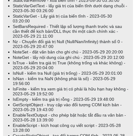
StaticVarRemove - xóa biến tĩnh - 2023-05-30 03:30:00
StaticVarGetText - lấy giá trị của biến tĩnh dưới dạng chuỗi -
2023-05-30 03:26:00
StaticVarGet - Lấy giá trị của biến tĩnh - 2023-05-30
03:20:00
SetBarsRequired - Thiết lập số lượng thanh trước và sau
cần thiết để kịch bản/DLL thực thi một cách chính xác -
2023-05-29 21:11:00
Nz - Chuyển đổi giá trị Null (Null/Nan/Infinity) thành số 0 -
2023-05-29 20:47:00
NoteSet - đặt văn bản cho ghi chú - 2023-05-29 20:20:00
NoteGet - lấy nội dung của ghi chú - 2023-05-29 20:12:00
IsTrue - kiểm tra giá trị True (không trống và khác không) -
2023-05-29 20:04:00
IsNull - kiểm tra Null (giá trị trống) - 2023-05-29 20:01:00
IsNan - kiểm tra NaN (không phải là số) - 2023-05-29
19:56:00
IsFinite - kiểm tra xem giá trị có phải là hữu hạn hay không -
2023-05-29 19:52:00
IsEmpty - kiểm tra giá trị rỗng - 2023-05-29 19:48:00
GetScriptObject - truy cập vào đối tượng COM kịch bản -
2023-05-29 19:43:00
EnableTextOutput - cho phép bật hoặc tắt đầu ra văn bản -
2023-05-28 13:39:00
EnableScript - kích hoạt công cụ viết script - 2023-05-28
13:28:00
CreateStaticObject - tạo đối tượng COM tĩnh - 2023-05-28