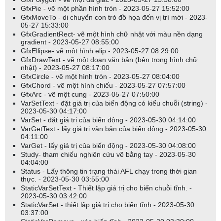
Chia sẻ:
GfxPie - vẽ một phần hình tròn - 2023-05-27 15:52:00
GfxMoveTo - di chuyển con trỏ đồ họa đến vị trí mới - 2023-
05-27 15:33:00
GfxGradientRect- vẽ một hình chữ nhật với màu nền dạng
gradient - 2023-05-27 08:55:00
GfxEllipse- vẽ một hình elip - 2023-05-27 08:29:00
GfxDrawText - vẽ một đoạn văn bản (bên trong hình chữ
nhật) - 2023-05-27 08:17:00
GfxCircle - vẽ một hình tròn - 2023-05-27 08:04:00
GfxChord - vẽ một hình chiếu - 2023-05-27 07:57:00
GfxArc - vẽ một cung - 2023-05-27 07:50:00
VarSetText - đặt giá trị của biến động có kiểu chuỗi (string) -
2023-05-30 04:17:00
VarSet - đặt giá trị của biến động - 2023-05-30 04:14:00
VarGetText - lấy giá trị văn bản của biến động - 2023-05-30
04:11:00
VarGet - lấy giá trị của biến động - 2023-05-30 04:08:00
Study- tham chiếu nghiên cứu vẽ bằng tay - 2023-05-30
04:04:00
Status - Lấy thông tin trạng thái AFL chạy trong thời gian
thực. - 2023-05-30 03:55:00
StaticVarSetText - Thiết lập giá trị cho biến chuỗi tĩnh. -
2023-05-30 03:42:00
StaticVarSet - thiết lập giá trị cho biến tĩnh - 2023-05-30
03:37:00