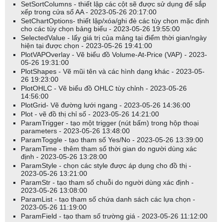
SetSortColumns - thiết lập các cột sẽ được sử dụng để sắp
xếp trong cửa sổ AA - 2023-05-26 20:17:00
SetChartOptions- thiết lập/xóa/ghi đè các tùy chọn mặc định
cho các tùy chọn bảng biểu - 2023-05-26 19:55:00
SelectedValue - lấy giá trị của mảng tại điểm thời gian/ngày
hiện tại được chọn - 2023-05-26 19:41:00
PlotVAPOverlay - Vẽ biểu đồ Volume-At-Price (VAP) - 2023-
05-26 19:31:00
PlotShapes - Vẽ mũi tên và các hình dạng khác - 2023-05-
26 19:23:00
PlotOHLC - Vẽ biểu đồ OHLC tùy chỉnh - 2023-05-26
14:56:00
PlotGrid- Vẽ đường lưới ngang - 2023-05-26 14:36:00
Plot - vẽ đồ thị chỉ số - 2023-05-26 14:21:00
ParamTrigger - tạo một trigger (nút bấm) trong hộp thoại
parameters - 2023-05-26 13:48:00
ParamToggle - tạo tham số Yes/No - 2023-05-26 13:39:00
ParamTime - thêm tham số thời gian do người dùng xác
định - 2023-05-26 13:28:00
ParamStyle - chọn các style được áp dụng cho đồ thị -
2023-05-26 13:21:00
ParamStr - tạo tham số chuỗi do người dùng xác định -
2023-05-26 13:08:00
ParamList - tạo tham số chứa danh sách các lựa chọn -
2023-05-26 11:19:00
ParamField - tạo tham số trường giá - 2023-05-26 11:12:00