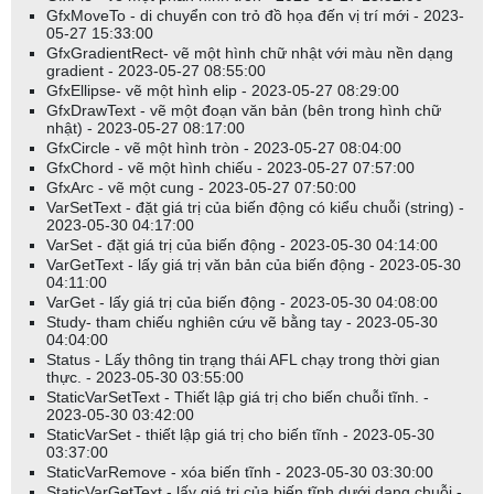
cho phạm vi đó:
GfxMoveTo - di chuyển con trỏ đồ họa đến vị trí mới - 2023-
05-27 15:33:00
Period = EndValue(BarIndex()) - BeginValue(BarIndex());
GfxGradientRect- vẽ một hình chữ nhật với màu nền dạng
gradient - 2023-05-27 08:55:00
GfxEllipse- vẽ một hình elip - 2023-05-27 08:29:00
StandardDeviationInTheRange = EndValue(StDev(Close,
GfxDrawText - vẽ một đoạn văn bản (bên trong hình chữ
Period));
nhật) - 2023-05-27 08:17:00
GfxCircle - vẽ một hình tròn - 2023-05-27 08:04:00
GfxChord - vẽ một hình chiếu - 2023-05-27 07:57:00
GfxArc - vẽ một cung - 2023-05-27 07:50:00
Chia sẻ:
VarSetText - đặt giá trị của biến động có kiểu chuỗi (string) -
2023-05-30 04:17:00
VarSet - đặt giá trị của biến động - 2023-05-30 04:14:00
VarGetText - lấy giá trị văn bản của biến động - 2023-05-30
04:11:00
VarGet - lấy giá trị của biến động - 2023-05-30 04:08:00
Study- tham chiếu nghiên cứu vẽ bằng tay - 2023-05-30
04:04:00
Status - Lấy thông tin trạng thái AFL chạy trong thời gian
thực. - 2023-05-30 03:55:00
StaticVarSetText - Thiết lập giá trị cho biến chuỗi tĩnh. -
2023-05-30 03:42:00
StaticVarSet - thiết lập giá trị cho biến tĩnh - 2023-05-30
03:37:00
StaticVarRemove - xóa biến tĩnh - 2023-05-30 03:30:00
StaticVarGetText - lấy giá trị của biến tĩnh dưới dạng chuỗi -