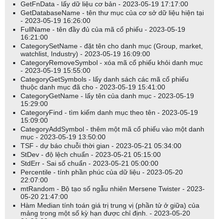
GetFnData - lấy dữ liệu cơ bản - 2023-05-19 17:17:00
GetDatabaseName - tên thư mục của cơ sở dữ liệu hiện tại
- 2023-05-19 16:26:00
FullName - tên đầy đủ của mã cổ phiếu - 2023-05-19
16:21:00
CategorySetName - đặt tên cho danh mục (Group, market,
watchlist, Industry) - 2023-05-19 16:09:00
CategoryRemoveSymbol - xóa mã cổ phiếu khỏi danh mục
- 2023-05-19 15:55:00
CategoryGetSymbols - lấy danh sách các mã cổ phiếu
thuộc danh mục đã cho - 2023-05-19 15:41:00
CategoryGetName - lấy tên của danh mục - 2023-05-19
15:29:00
CategoryFind - tìm kiếm danh mục theo tên - 2023-05-19
15:09:00
CategoryAddSymbol - thêm một mã cổ phiếu vào một danh
mục - 2023-05-19 13:50:00
TSF - dự báo chuỗi thời gian - 2023-05-21 05:34:00
StDev - độ lệch chuẩn - 2023-05-21 05:15:00
StdErr - Sai số chuẩn - 2023-05-21 05:00:00
Percentile - tính phần phúc của dữ liệu - 2023-05-20
22:07:00
mtRandom - Bộ tạo số ngẫu nhiên Mersene Twister - 2023-
05-20 21:47:00
Hàm Median tính toán giá trị trung vị (phần tử ở giữa) của
mảng trong một số kỳ hạn được chỉ định. - 2023-05-20