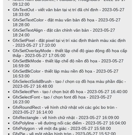
sẽ được trả về.
09:12:00
GfxTextOut - viết văn bản tại vị trí đã chỉ định - 2023-05-27
18:33:00
Để chọn phạm vi, bạn phải nhấp đúp vào biểu đồ ở đầu phạm vi và
GfxSetTextColor - đặt màu văn bản đồ họa - 2023-05-27
sau đó nhấp đúp vào biểu đồ ở cuối phạm vi. Sau đó, các đánh
18:28:00
dấu > < sẽ xuất hiện trên trục ngày.
GfxSetTextAlign - đặt căn chỉnh văn bản - 2023-05-27
18:24:00
Ví dụ
GfxSetPixel - đặt pixel tại vị trí xác định thành màu xác định
- 2023-05-27 17:10:00
GfxSetOverlayMode - thiết lập chế độ giao động đồ họa cấp
1. Chú thích đơn giản:
thấp - 2023-05-27 17:05:00
GfxSetBkMode - thiết lập chế độ nền đồ họa - 2023-05-27
WriteVal(BeginValue(DateTime()), formatDateTime);
16:59:00
GfxSetBkColor - thiết lập màu nền đồ họa - 2023-05-27
16:53:00
WriteVal(EndValue(DateTime()), formatDateTime);
GfxSelectSolidBrush - tạo / chọn cọ đồ họa màu phần đặc -
2023-05-27 16:48:00
"Phần trăm thay đổi của giá đóng cửa là " +
GfxSelectPen - tạo / chọn bút đồ họa - 2023-05-27 16:40:00
GfxSelectFont - tạo / chọn font đồ họa - 2023-05-27
WriteVal(100 * (EndValue(Close) - BeginValue(Close)) /
16:23:00
BeginValue(Close)) + "%";
GfxRoundRect - vẽ hình chữ nhật với các góc bo tròn -
2023-05-27 16:14:00
GfxRectangle - vẽ hình chữ nhật - 2023-05-27 16:09:00
GfxPolyline - vẽ đường nối các điểm - 2023-05-27 16:04:00
GfxPolygon - vẽ một đa giác - 2023-05-27 15:58:00
2. Lấy số lượng thanh trong phạm vi và tính toán một số thông số
GfxPie - vẽ một phần hình tròn - 2023-05-27 15:52:00