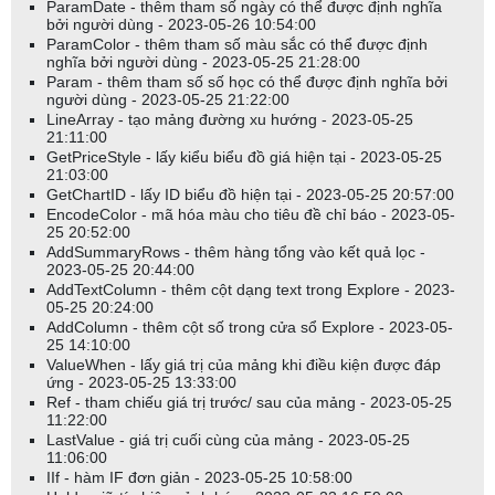
ParamDate - thêm tham số ngày có thể được định nghĩa
bởi người dùng - 2023-05-26 10:54:00
ParamColor - thêm tham số màu sắc có thể được định
nghĩa bởi người dùng - 2023-05-25 21:28:00
Param - thêm tham số số học có thể được định nghĩa bởi
người dùng - 2023-05-25 21:22:00
LineArray - tạo mảng đường xu hướng - 2023-05-25
21:11:00
GetPriceStyle - lấy kiểu biểu đồ giá hiện tại - 2023-05-25
21:03:00
GetChartID - lấy ID biểu đồ hiện tại - 2023-05-25 20:57:00
EncodeColor - mã hóa màu cho tiêu đề chỉ báo - 2023-05-
25 20:52:00
AddSummaryRows - thêm hàng tổng vào kết quả lọc -
2023-05-25 20:44:00
AddTextColumn - thêm cột dạng text trong Explore - 2023-
05-25 20:24:00
AddColumn - thêm cột số trong cửa sổ Explore - 2023-05-
25 14:10:00
ValueWhen - lấy giá trị của mảng khi điều kiện được đáp
ứng - 2023-05-25 13:33:00
Ref - tham chiếu giá trị trước/ sau của mảng - 2023-05-25
11:22:00
LastValue - giá trị cuối cùng của mảng - 2023-05-25
11:06:00
IIf - hàm IF đơn giản - 2023-05-25 10:58:00