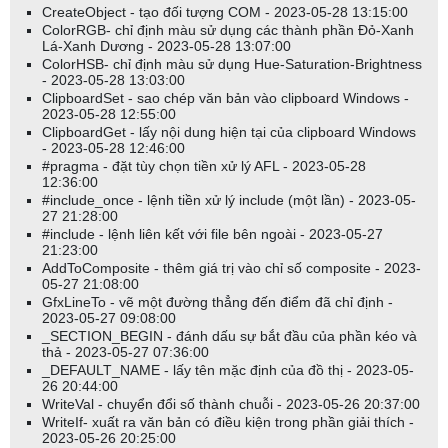
CreateObject - tạo đối tượng COM - 2023-05-28 13:15:00
ColorRGB- chỉ định màu sử dụng các thành phần Đỏ-Xanh
Lá-Xanh Dương - 2023-05-28 13:07:00
ColorHSB- chỉ định màu sử dụng Hue-Saturation-Brightness
- 2023-05-28 13:03:00
ClipboardSet - sao chép văn bản vào clipboard Windows -
2023-05-28 12:55:00
ClipboardGet - lấy nội dung hiện tại của clipboard Windows
- 2023-05-28 12:46:00
#pragma - đặt tùy chọn tiền xử lý AFL - 2023-05-28
12:36:00
#include_once - lệnh tiền xử lý include (một lần) - 2023-05-
27 21:28:00
#include - lệnh liên kết với file bên ngoài - 2023-05-27
21:23:00
AddToComposite - thêm giá trị vào chỉ số composite - 2023-
05-27 21:08:00
GfxLineTo - vẽ một đường thẳng đến điểm đã chỉ định -
2023-05-27 09:08:00
_SECTION_BEGIN - đánh dấu sự bắt đầu của phần kéo và
thả - 2023-05-27 07:36:00
_DEFAULT_NAME - lấy tên mặc định của đồ thị - 2023-05-
26 20:44:00
WriteVal - chuyển đổi số thành chuỗi - 2023-05-26 20:37:00
WriteIf- xuất ra văn bản có điều kiện trong phần giải thích -
2023-05-26 20:25:00