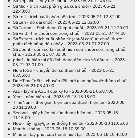
StrReplace - thay thế chuỗi - 2023-05-21 12:46:00
StrMid - trích xuất phần giữa của chuỗi - 2023-05-21
12:43:00
StrLeft - trích xuất phần bên trái - 2023-05-21 12:37:00
StrLen - độ dài chuỗi - 2023-05-21 12:32:00
StrFormat - Định dạng Output chuỗi - 2023-05-21 12:20:00
StrFind - tìm chuỗi con trong chuỗi - 2023-05-21 07:44:00
StrExtract - trích xuất phần tử (chuỗi con) từ chuỗi được
phân tách bằng dấu phẩy. - 2023-05-21 07:37:00
StrCount - đếm số lần xuất hiện của chuỗi con trong chuỗi
cha. - 2023-05-21 07:31:00
printf - In hiển thị đã định dạng đến cửa sổ đầu ra. - 2023-
05-21 07:01:00
NumToStr - chuyển đổi số thành chuỗi - 2023-05-21
06:55:00
DateTimeToStr - chuyển đổi thời gian ngày/giờ thành chuỗi -
2023-05-21 06:40:00
Asc - lấy mã ASCII của ký tự - 2023-05-21 06:07:00
Year - năm hiện tại - 2023-05-18 13:18:00
TimeNum - thời gian hiện tại của thanh hiện tại - 2023-05-
18 11:19:00
Second - giây hiện tại của thanh hiện tại - 2023-05-18
11:15:00
Now - lấy ngày/giờ hệ thống hiện tại - 2023-05-18 11:05:00
Month - tháng - 2023-05-18 10:59:00
Minute - lấy phút của thanh hiện tại - 2023-05-18 10:48:00