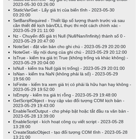
2023-05-30 03:26:00
StaticVarGet - Lấy giá trị của biến tĩnh - 2023-05-30
03:20:00
SetBarsRequired - Thiết lập số lượng thanh trước và sau
cần thiết để kịch bản/DLL thực thi một cách chính xác -
2023-05-29 21:11:00
Nz - Chuyển đổi giá trị Null (Null/Nan/Infinity) thành số 0 -
2023-05-29 20:47:00
NoteSet - đặt văn bản cho ghi chú - 2023-05-29 20:20:00
NoteGet - lấy nội dung của ghi chú - 2023-05-29 20:12:00
IsTrue - kiểm tra giá trị True (không trống và khác không) -
2023-05-29 20:04:00
IsNull - kiểm tra Null (giá trị trống) - 2023-05-29 20:01:00
IsNan - kiểm tra NaN (không phải là số) - 2023-05-29
19:56:00
IsFinite - kiểm tra xem giá trị có phải là hữu hạn hay không -
2023-05-29 19:52:00
IsEmpty - kiểm tra giá trị rỗng - 2023-05-29 19:48:00
GetScriptObject - truy cập vào đối tượng COM kịch bản -
2023-05-29 19:43:00
EnableTextOutput - cho phép bật hoặc tắt đầu ra văn bản -
2023-05-28 13:39:00
EnableScript - kích hoạt công cụ viết script - 2023-05-28
13:28:00
CreateStaticObject - tạo đối tượng COM tĩnh - 2023-05-28
13:21:00