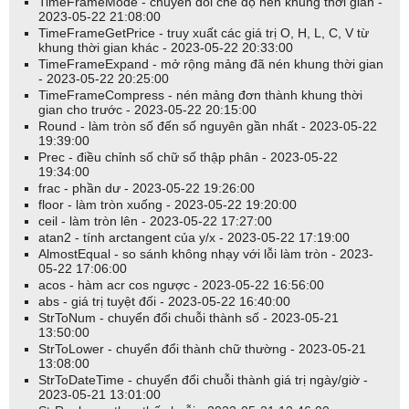
TimeFrameMode - chuyển đổi chế độ nén khung thời gian -
2023-05-22 21:08:00
TimeFrameGetPrice - truy xuất các giá trị O, H, L, C, V từ
khung thời gian khác - 2023-05-22 20:33:00
TimeFrameExpand - mở rộng mảng đã nén khung thời gian
- 2023-05-22 20:25:00
TimeFrameCompress - nén mảng đơn thành khung thời
gian cho trước - 2023-05-22 20:15:00
Round - làm tròn số đến số nguyên gần nhất - 2023-05-22
19:39:00
Prec - điều chỉnh số chữ số thập phân - 2023-05-22
19:34:00
frac - phần dư - 2023-05-22 19:26:00
floor - làm tròn xuống - 2023-05-22 19:20:00
ceil - làm tròn lên - 2023-05-22 17:27:00
atan2 - tính arctangent của y/x - 2023-05-22 17:19:00
AlmostEqual - so sánh không nhạy với lỗi làm tròn - 2023-
05-22 17:06:00
acos - hàm acr cos ngược - 2023-05-22 16:56:00
abs - giá trị tuyệt đối - 2023-05-22 16:40:00
StrToNum - chuyển đổi chuỗi thành số - 2023-05-21
13:50:00
StrToLower - chuyển đổi thành chữ thường - 2023-05-21
13:08:00
StrToDateTime - chuyển đổi chuỗi thành giá trị ngày/giờ -
2023-05-21 13:01:00