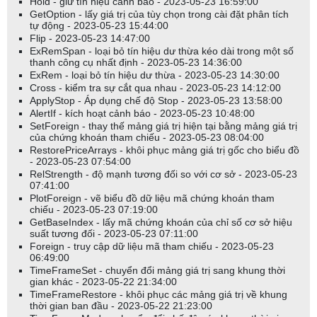
Hold - giữ tín hiệu cảnh báo - 2023-05-23 16:59:00
GetOption - lấy giá trị của tùy chọn trong cài đặt phân tích
tự động - 2023-05-23 15:44:00
Flip - 2023-05-23 14:47:00
ExRemSpan - loại bỏ tín hiệu dư thừa kéo dài trong một số
thanh công cụ nhất định - 2023-05-23 14:36:00
ExRem - loại bỏ tín hiệu dư thừa - 2023-05-23 14:30:00
Cross - kiểm tra sự cắt qua nhau - 2023-05-23 14:12:00
ApplyStop - Áp dụng chế độ Stop - 2023-05-23 13:58:00
AlertIf - kích hoạt cảnh báo - 2023-05-23 10:48:00
SetForeign - thay thế mảng giá trị hiện tại bằng mảng giá trị
của chứng khoán tham chiếu - 2023-05-23 08:04:00
RestorePriceArrays - khôi phục mảng giá trị gốc cho biểu đồ
- 2023-05-23 07:54:00
RelStrength - độ mạnh tương đối so với cơ sở - 2023-05-23
07:41:00
PlotForeign - vẽ biểu đồ dữ liệu mã chứng khoán tham
chiếu - 2023-05-23 07:19:00
GetBaseIndex - lấy mã chứng khoán của chỉ số cơ sở hiệu
suất tương đối - 2023-05-23 07:11:00
Foreign - truy cập dữ liệu mã tham chiếu - 2023-05-23
06:49:00
TimeFrameSet - chuyển đổi mảng giá trị sang khung thời
gian khác - 2023-05-22 21:34:00
TimeFrameRestore - khôi phục các mảng giá trị về khung
thời gian ban đầu - 2023-05-22 21:23:00