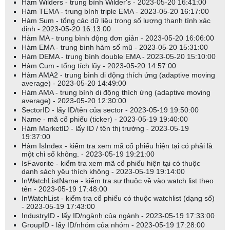
Hàm Wilders - trung bình Wilder's - 2023-05-20 16:41:00
Hàm TEMA - trung bình triple EMA - 2023-05-20 16:17:00
Hàm Sum - tổng các dữ liệu trong số lượng thanh tính xác
định - 2023-05-20 16:13:00
Hàm MA - trung bình động đơn giản - 2023-05-20 16:06:00
Hàm EMA - trung bình hàm số mũ - 2023-05-20 15:31:00
Hàm DEMA - trung bình double EMA - 2023-05-20 15:10:00
Hàm Cum - tổng tích lũy - 2023-05-20 14:57:00
Hàm AMA2 - trung bình di động thích ứng (adaptive moving
average) - 2023-05-20 14:49:00
Hàm AMA - trung bình di động thích ứng (adaptive moving
average) - 2023-05-20 12:30:00
SectorID - lấy ID/tên của sector - 2023-05-19 19:50:00
Name - mã cổ phiếu (ticker) - 2023-05-19 19:40:00
Hàm MarketID - lấy ID / tên thị trường - 2023-05-19
19:37:00
Hàm IsIndex - kiểm tra xem mã cổ phiếu hiện tại có phải là
một chỉ số không. - 2023-05-19 19:21:00
IsFavorite - kiểm tra xem mã cổ phiếu hiện tại có thuộc
danh sách yêu thích không - 2023-05-19 19:14:00
InWatchListName - kiểm tra sự thuộc về vào watch list theo
tên - 2023-05-19 17:48:00
InWatchList - kiểm tra cổ phiếu có thuộc watchlist (dạng số)
- 2023-05-19 17:43:00
IndustryID - lấy ID/ngành của ngành - 2023-05-19 17:33:00
GroupID - lấy ID/nhóm của nhóm - 2023-05-19 17:28:00