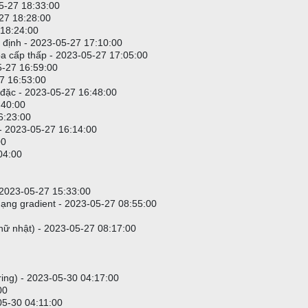
-05-27 18:33:00
27 18:28:00
 18:24:00
ác định - 2023-05-27 17:10:00
ọa cấp thấp - 2023-05-27 17:05:00
5-27 16:59:00
27 16:53:00
 đặc - 2023-05-27 16:48:00
:40:00
6:23:00
eo dõi:
 - 2023-05-27 16:14:00
00
04:00
Industry
- 2023-05-27 15:33:00
ạng gradient - 2023-05-27 08:55:00
h mục GICS và ICB - số chỉ mục cho categoryGICS và categoryICB thực
hữ nhật) - 2023-05-27 08:17:00
ày được cố định ngay cả khi có thêm phân loại mới trong tương lai. Đi
rọng là hiểu rằng các mã này hoạt động theo cách phân cấp. Vì vậy,
tring) - 2023-05-30 04:17:00
00
-05-30 04:11:00
g, bao gồm cả các mã trong lĩnh vực 10101010 - Khoan dầu và khí đốt c