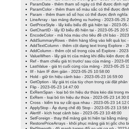
ParamDate - thêm tham số ngày có thể được định ngh
ParamColor - thêm tham số màu sắc có thể được định
Param - thêm tham số số học có thể được định nghĩa
LineArray - tạo mảng đường xu hướng - 2023-05-25 2
GetPriceStyle - lấy kiểu biểu đồ giá hiện tại - 2023-05
GetChartID - lấy ID biểu đồ hiện tại - 2023-05-25 20:5
EncodeColor - mã hóa màu cho tiêu đề chỉ báo - 202
AddSummaryRows - thêm hàng tổng vào kết quả lọc -
AddTextColumn - thêm cột dạng text trong Explore - 
AddColumn - thêm cột số trong cửa sổ Explore - 2023
ValueWhen - lấy giá trị của mảng khi điều kiện được 
Ref - tham chiếu giá trị trước/ sau của mảng - 2023-0
LastValue - giá trị cuối cùng của mảng - 2023-05-25 1
IIf - hàm IF đơn giản - 2023-05-25 10:58:00
Hold - giữ tín hiệu cảnh báo - 2023-05-23 16:59:00
GetOption - lấy giá trị của tùy chọn trong cài đặt phâ
Flip - 2023-05-23 14:47:00
ExRemSpan - loại bỏ tín hiệu dư thừa kéo dài trong m
ExRem - loại bỏ tín hiệu dư thừa - 2023-05-23 14:30:
Cross - kiểm tra sự cắt qua nhau - 2023-05-23 14:12:
ApplyStop - Áp dụng chế độ Stop - 2023-05-23 13:58:
AlertIf - kích hoạt cảnh báo - 2023-05-23 10:48:00
SetForeign - thay thế mảng giá trị hiện tại bằng mảng
RestorePriceArrays - khôi phục mảng giá trị gốc cho 
RelStrength - độ mạnh tương đối so với cơ sở - 2023