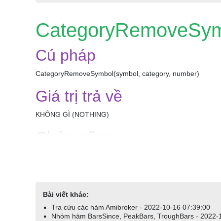
CategoryRemoveSymb
Cú pháp
CategoryRemoveSymbol(symbol, category, number)
Giá trị trả về
KHÔNG GÌ (NOTHING)
Chức năng
Hàm CategoryRemoveSymbol xóa mã cổ phiếu khỏi danh mục 
chỉ mục bằng không, vì mã cổ phiếu luôn được gán cho một v
Khi chuỗi ký hiệu mã rỗng ("") được sử dụng, mã cổ phiếu 
category là một trong các danh mục sau:
Bài viết khác:
Tra cứu các hàm Amibroker - 2022-10-16 07:39:00
categoryMarket (thị trường)
Nhóm hàm BarsSince, PeakBars, TroughBars - 2022-