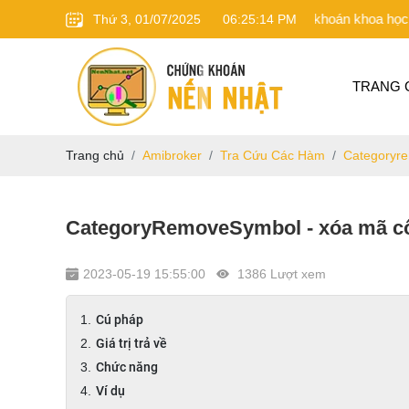
Đầu tư chứng khoán khoa học trên nền t
Thứ 3, 01/07/2025
06
:
25
:
15
PM
TRANG 
Trang chủ
Amibroker
Tra Cứu Các Hàm
Categoryr
CategoryRemoveSymbol - xóa mã cổ
2023-05-19 15:55:00
1386 Lượt xem
Cú pháp
Giá trị trả về
Chức năng
Ví dụ