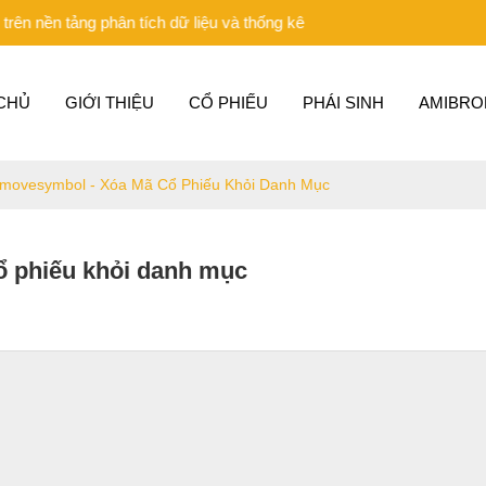
ảng phân tích dữ liệu và thống kê
CHỦ
GIỚI THIỆU
CỔ PHIẾU
PHÁI SINH
AMIBRO
emovesymbol - Xóa Mã Cổ Phiếu Khỏi Danh Mục
 phiếu khỏi danh mục