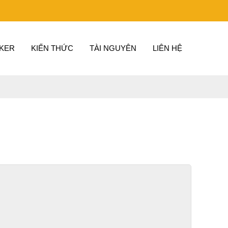
KER
KIẾN THỨC
TÀI NGUYÊN
LIÊN HỆ