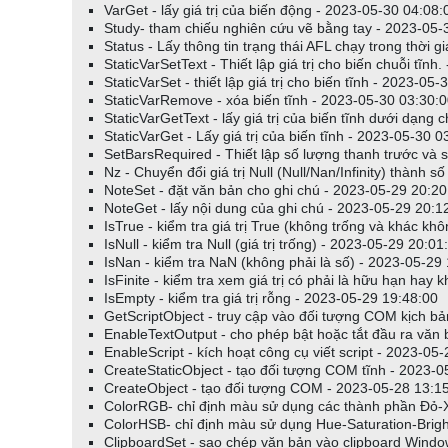
VarGet - lấy giá trị của biến động - 2023-05-30 04:08:
Study- tham chiếu nghiên cứu vẽ bằng tay - 2023-05-
Ví dụ
Status - Lấy thông tin trạng thái AFL chạy trong thời 
StaticVarSetText - Thiết lập giá trị cho biến chuỗi tĩnh
// mã này loại bỏ các mã cổ phiếu có khối lượng giao dịch 
StaticVarSet - thiết lập giá trị cho biến tĩnh - 2023-05
//loại ra khỏi danh mục
StaticVarRemove - xóa biến tĩnh - 2023-05-30 03:30:
StaticVarGetText - lấy giá trị của biến tĩnh dưới dạng
StaticVarGet - Lấy giá trị của biến tĩnh - 2023-05-30 0
(
LastValue
(
) <
1000
)
if
V
SetBarsRequired - Thiết lập số lượng thanh trước và s
{
Nz - Chuyển đổi giá trị Null (Null/Nan/Infinity) thành 
CategoryRemoveSymbol
(
""
,
categoryW
NoteSet - đặt văn bản cho ghi chú - 2023-05-29 20:20
NoteGet - lấy nội dung của ghi chú - 2023-05-29 20:1
}
IsTrue - kiểm tra giá trị True (không trống và khác kh
IsNull - kiểm tra Null (giá trị trống) - 2023-05-29 20:01
IsNan - kiểm tra NaN (không phải là số) - 2023-05-29
IsFinite - kiểm tra xem giá trị có phải là hữu hạn hay
Chia sẻ:
IsEmpty - kiểm tra giá trị rỗng - 2023-05-29 19:48:00
GetScriptObject - truy cập vào đối tượng COM kịch b
EnableTextOutput - cho phép bật hoặc tắt đầu ra văn
EnableScript - kích hoạt công cụ viết script - 2023-05
CreateStaticObject - tạo đối tượng COM tĩnh - 2023-0
CreateObject - tạo đối tượng COM - 2023-05-28 13:1
ColorRGB- chỉ định màu sử dụng các thành phần Đỏ
ColorHSB- chỉ định màu sử dụng Hue-Saturation-Brig
ClipboardSet - sao chép văn bản vào clipboard Windo