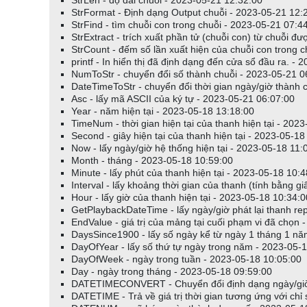
StrLen - độ dài chuỗi - 2023-05-21 12:32:00
StrFormat - Định dạng Output chuỗi - 2023-05-21 12:
StrFind - tìm chuỗi con trong chuỗi - 2023-05-21 07:4
StrExtract - trích xuất phần tử (chuỗi con) từ chuỗi 
StrCount - đếm số lần xuất hiện của chuỗi con trong 
printf - In hiển thị đã định dạng đến cửa sổ đầu ra. -
NumToStr - chuyển đổi số thành chuỗi - 2023-05-21 0
DateTimeToStr - chuyển đổi thời gian ngày/giờ thành 
Asc - lấy mã ASCII của ký tự - 2023-05-21 06:07:00
Year - năm hiện tại - 2023-05-18 13:18:00
TimeNum - thời gian hiện tại của thanh hiện tại - 202
Second - giây hiện tại của thanh hiện tại - 2023-05-18
Now - lấy ngày/giờ hệ thống hiện tại - 2023-05-18 11:
Month - tháng - 2023-05-18 10:59:00
Minute - lấy phút của thanh hiện tại - 2023-05-18 10:
Interval - lấy khoảng thời gian của thanh (tính bằng g
Hour - lấy giờ của thanh hiện tại - 2023-05-18 10:34:0
GetPlaybackDateTime - lấy ngày/giờ phát lại thanh re
EndValue - giá trị của mảng tại cuối phạm vi đã chọn 
DaysSince1900 - lấy số ngày kể từ ngày 1 tháng 1 n
DayOfYear - lấy số thứ tự ngày trong năm - 2023-05-
DayOfWeek - ngày trong tuần - 2023-05-18 10:05:00
Day - ngày trong tháng - 2023-05-18 09:59:00
DATETIMECONVERT - Chuyển đổi định dạng ngày/giờ
DATETIME - Trả về giá trị thời gian tương ứng với chỉ