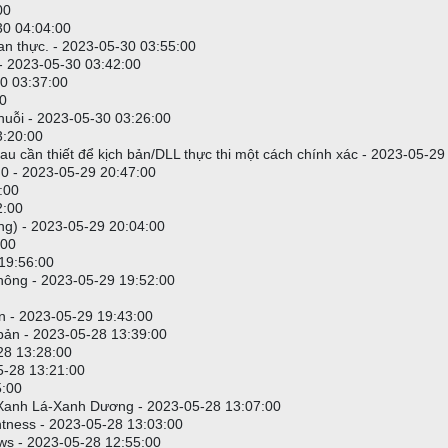
00
30 04:04:00
gian thực. - 2023-05-30 03:55:00
. - 2023-05-30 03:42:00
cuối ngày < 1000
-30 03:37:00
00
 chuỗi - 2023-05-30 03:26:00
3:20:00
au cần thiết để kịch bản/DLL thực thi một cách chính xác - 2023-05-29
số 0 - 2023-05-29 20:47:00
,
1
);
atchlist
:00
2:00
ông) - 2023-05-29 20:04:00
:00
 19:56:00
 không - 2023-05-29 19:52:00
ản - 2023-05-29 19:43:00
 bản - 2023-05-28 13:39:00
-28 13:28:00
5-28 13:21:00
5:00
-Xanh Lá-Xanh Dương - 2023-05-28 13:07:00
htness - 2023-05-28 13:03:00
ws - 2023-05-28 12:55:00