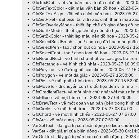
categoryGroup (nhóm)
GfxTextOut - viết văn bản tại vị trí đã chỉ định - 2023
categorySector (lĩnh vực)
GfxSetTextColor - đặt màu văn bản đồ họa - 2023-05-
GfxSetTextAlign - đặt căn chỉnh văn bản - 2023-05-27
categoryIndustry (ngành)
GfxSetPixel - đặt pixel tại vị trí xác định thành màu x
categoryWatchlist (danh sách theo dõi)
GfxSetOverlayMode - thiết lập chế độ giao động đồ h
categoryFavorite (yêu thích)
GfxSetBkMode - thiết lập chế độ nền đồ họa - 2023-0
categoryIndex (danh mục chỉ số)
GfxSetBkColor - thiết lập màu nền đồ họa - 2023-05-
categoryGICS (hệ thống GICS)
GfxSelectSolidBrush - tạo / chọn cọ đồ họa màu phần
categoryICB (hệ thống ICB)
GfxSelectPen - tạo / chọn bút đồ họa - 2023-05-27 16
GfxSelectFont - tạo / chọn font đồ họa - 2023-05-27 1
number là số thị trường/nhóm/ngành/lĩnh vực/danh sách th
GfxRoundRect - vẽ hình chữ nhật với các góc bo tròn
GfxRectangle - vẽ hình chữ nhật - 2023-05-27 16:09:
GfxPolyline - vẽ đường nối các điểm - 2023-05-27 16:
0..255 cho categoryMarket, categoryGroup, category
GfxPolygon - vẽ một đa giác - 2023-05-27 15:58:00
0..63 cho categorySector
GfxPie - vẽ một phần hình tròn - 2023-05-27 15:52:00
không giới hạn cho categoryWatchlist.
GfxMoveTo - di chuyển con trỏ đồ họa đến vị trí mới 
bị bỏ qua cho categoryFavorite, categoryIndex
GfxGradientRect- vẽ một hình chữ nhật với màu nền d
GfxEllipse- vẽ một hình elip - 2023-05-27 08:29:00
Ý nghĩa của tham số số chỉ mục khác nhau đối với các dan
GfxDrawText - vẽ một đoạn văn bản (bên trong hình c
hoặc 351010 cho ngành "Thiết bị và Vật tư Y tế". Các mã n
GfxCircle - vẽ một hình tròn - 2023-05-27 08:04:00
ngay cả khi có thêm phân loại mới. Tuy nhiên, điều quan t
GfxChord - vẽ một hình chiếu - 2023-05-27 07:57:00
GfxArc - vẽ một cung - 2023-05-27 07:50:00
GetCategorySymbols(categoryGICS, 10)
VarSetText - đặt giá trị của biến động có kiểu chuỗi (s
VarSet - đặt giá trị của biến động - 2023-05-30 04:14:
VarGetText - lấy giá trị văn bản của biến động - 2023
sẽ trả về tất cả các mã cổ phiếu thuộc lĩnh vực năng lượn