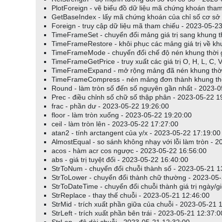
PlotForeign - vẽ biểu đồ dữ liệu mã chứng khoán tha
GetBaseIndex - lấy mã chứng khoán của chỉ số cơ sở 
Foreign - truy cập dữ liệu mã tham chiếu - 2023-05-2
TimeFrameSet - chuyển đổi mảng giá trị sang khung t
TimeFrameRestore - khôi phục các mảng giá trị về kh
TimeFrameMode - chuyển đổi chế độ nén khung thời g
TimeFrameGetPrice - truy xuất các giá trị O, H, L, C,
TimeFrameExpand - mở rộng mảng đã nén khung thời 
TimeFrameCompress - nén mảng đơn thành khung thời
Round - làm tròn số đến số nguyên gần nhất - 2023-0
Prec - điều chỉnh số chữ số thập phân - 2023-05-22 1
frac - phần dư - 2023-05-22 19:26:00
floor - làm tròn xuống - 2023-05-22 19:20:00
ceil - làm tròn lên - 2023-05-22 17:27:00
atan2 - tính arctangent của y/x - 2023-05-22 17:19:00
AlmostEqual - so sánh không nhạy với lỗi làm tròn - 
acos - hàm acr cos ngược - 2023-05-22 16:56:00
abs - giá trị tuyệt đối - 2023-05-22 16:40:00
StrToNum - chuyển đổi chuỗi thành số - 2023-05-21 1
StrToLower - chuyển đổi thành chữ thường - 2023-05
StrToDateTime - chuyển đổi chuỗi thành giá trị ngày/g
StrReplace - thay thế chuỗi - 2023-05-21 12:46:00
StrMid - trích xuất phần giữa của chuỗi - 2023-05-21 
StrLeft - trích xuất phần bên trái - 2023-05-21 12:37:0