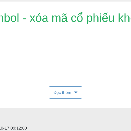
ol - xóa mã cổ phiếu kh
đã cho. Lưu ý rằng đối với markets, groups, industries "xóa" có ng
Đọc thêm
à chỉ một markets, groups, industries và sector. Hạn chế này không áp 
hiện tại được sử dụng.
10-17 09:12:00