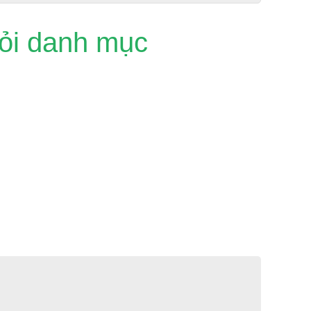
ỏi danh mục
hĩa là chuyển từ danh mục đã cho sang danh mục với số
dụng đối với watchlists, favorites, và index categories.