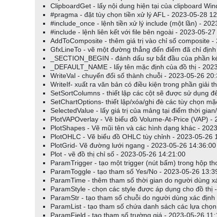
ClipboardGet - lấy nội dung hiện tại của clipboard W
#pragma - đặt tùy chọn tiền xử lý AFL - 2023-05-28 1
#include_once - lệnh tiền xử lý include (một lần) - 20
#include - lệnh liên kết với file bên ngoài - 2023-05-2
AddToComposite - thêm giá trị vào chỉ số composite -
GfxLineTo - vẽ một đường thẳng đến điểm đã chỉ định
_SECTION_BEGIN - đánh dấu sự bắt đầu của phần kéo
_DEFAULT_NAME - lấy tên mặc định của đồ thị - 202
WriteVal - chuyển đổi số thành chuỗi - 2023-05-26 20
WriteIf- xuất ra văn bản có điều kiện trong phần giải 
SetSortColumns - thiết lập các cột sẽ được sử dụng đ
SetChartOptions- thiết lập/xóa/ghi đè các tùy chọn m
SelectedValue - lấy giá trị của mảng tại điểm thời gi
PlotVAPOverlay - Vẽ biểu đồ Volume-At-Price (VAP) -
PlotShapes - Vẽ mũi tên và các hình dạng khác - 202
PlotOHLC - Vẽ biểu đồ OHLC tùy chỉnh - 2023-05-26 
PlotGrid- Vẽ đường lưới ngang - 2023-05-26 14:36:00
Plot - vẽ đồ thị chỉ số - 2023-05-26 14:21:00
ParamTrigger - tạo một trigger (nút bấm) trong hộp t
ParamToggle - tạo tham số Yes/No - 2023-05-26 13:3
ParamTime - thêm tham số thời gian do người dùng x
ParamStyle - chọn các style được áp dụng cho đồ thị 
ParamStr - tạo tham số chuỗi do người dùng xác định
ParamList - tạo tham số chứa danh sách các lựa chọn
ParamField - tạo tham số trường giá - 2023-05-26 11: