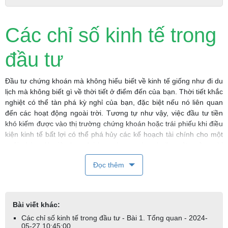
Các chỉ số kinh tế trong
đầu tư
Đầu tư chứng khoán mà không hiểu biết về kinh tế giống như đi du
lịch mà không biết gì về thời tiết ở điểm đến của bạn. Thời tiết khắc
nghiệt có thể tàn phá kỳ nghỉ của bạn, đặc biệt nếu nó liên quan
đến các hoạt động ngoài trời. Tương tự như vậy, việc đầu tư tiền
khó kiếm được vào thị trường chứng khoán hoặc trái phiếu khi điều
kiện kinh tế bất lợi có thể phá hủy các kế hoạch tài chính cho một
ngôi nhà mới, việc học đại học của con bạn hoặc một cuộc nghỉ
hưu thoải mái.
Đọc thêm
Không ai hiểu điều này hơn các ngân hàng đầu tư, nhà môi giới và
các tổ chức nghiên cứu trên Phố Wall. Tất cả đều áp dụng phương
pháp phân tích “từ trên xuống” đối với chứng khoán, bắt đầu bằng
Bài viết khác:
dự báo về tình hình kinh tế nói chung, bao gồm dự báo lãi suất, dự
báo tỷ giá hối đoái và ước tính tăng trưởng kinh tế trong và ngoài
Các chỉ số kinh tế trong đầu tư - Bài 1. Tổng quan - 2024-
05-27 10:45:00