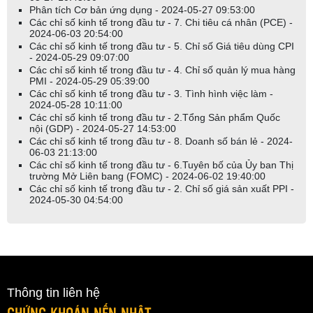
nước. Trong vấn đề này, họ đang tuân theo một trong những
Phân tích Cơ bản ứng dụng - 2024-05-27 09:53:00
nguyên tắc do Benjamin Graham và David Dodd đặt ra trong cuốn
Các chỉ số kinh tế trong đầu tư - 7. Chi tiêu cá nhân (PCE) -
sách kinh thánh năm 1940 dành cho các nhà đầu tư, Phân tích
2024-06-03 20:54:00
Chứng Khoán: "Dự báo kinh tế cung cấp nền tảng thiết yếu cho dự
Các chỉ số kinh tế trong đầu tư - 5. Chỉ số Giá tiêu dùng CPI
- 2024-05-29 09:07:00
báo thị trường chứng khoán và trái phiếu, ngành và công ty."
Các chỉ số kinh tế trong đầu tư - 4. Chỉ số quản lý mua hàng
PMI - 2024-05-29 05:39:00
Mặc dù vậy, bạn không cần phải quản lý hàng triệu hoặc hàng tỷ
Các chỉ số kinh tế trong đầu tư - 3. Tình hình việc làm -
đô la để nghiên cứu tình hình kinh tế và lên kế hoạch chiến lược
2024-05-28 10:11:00
đầu tư phù hợp. Bạn có thể lấy được nhiều thông tin tương tự mà
Các chỉ số kinh tế trong đầu tư - 2.Tổng Sản phẩm Quốc
các chuyên gia Phố Wall sử dụng trong phân tích của họ từ các
nội (GDP) - 2024-05-27 14:53:00
Các chỉ số kinh tế trong đầu tư - 8. Doanh số bán lẻ - 2024-
chuyên mục kinh doanh của các báo, tạp chí và chương trình tin
06-03 21:13:00
tức buổi tối trên toàn quốc. Hơn nữa, bạn không cần bằng cấp về
Các chỉ số kinh tế trong đầu tư - 6.Tuyên bố của Ủy ban Thị
kinh tế hoặc toán học để giải thích thông tin này. Thực tế, nhiều
trường Mở Liên bang (FOMC) - 2024-06-02 19:40:00
sinh viên tốt nghiệp các chương trình đó tại các trường đại học
Các chỉ số kinh tế trong đầu tư - 2. Chỉ số giá sản xuất PPI -
2024-05-30 04:54:00
hàng đầu quốc gia cảm thấy hoàn toàn không sẵn sàng cho thế
giới tài chính thực tế.
Chuỗi bài viết chia sẽ
này nhằm mục đích
thu hẹp khoảng cách
rộng lớn giữa các
lý thuyết
kinh tế sách giáo khoa rất buồn chán
và
thực tế đầu tư
hằng ngày. Chúng tôi thực hiện điều này bằng
cách chỉ
tập trung
vào một số chỉ số kinh tế quan trọng
có ảnh
Thông tin liên hệ
hưởng mạnh
đến thị trường chứng khoán. Hiểu được các chỉ số
CHỨNG KHOÁN NẾN NHẬT